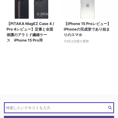
の流れに乗ってiPhone 15 Proを
共有・ファイル転送の方法をまと
購入した。 今回はここ数年
める。iPhoneとMacならAirDrop
Androidを使っている執筆者が久
で終了だが、Androidが絡んでく
2023/10/1
2023/10/9
しぶりにiPhone 15 Proを使って
るとそう簡単にはいかない。 一
感じたiPhoneの使いづらさと逆
応、NearDropを使えばMacと
【PITAKA MagEZ Case 4 /
【iPhone 15 Proレビュー】
にiPhoneの使いやすさを紹介す
Galaxyのファイル共有は可能だ
Pro 4レビュー】定番と全面
iPhoneの完成形であり始ま
る。 それぞれ一長一短がある
が制限があって使いづらいこと
保護のアラミド繊維ケー
りのスマホ
が、改めて両OSを使うことでス
も。 この記事ではNearDrop以外
ス iPhone 15 Pro用
今回は話題の最新
マホ界の2大巨塔の違いを実感で
のファイル共有方法も紹介する。
iPhone「iPhone 15 Pro」をレビ
今回はアラミド繊維のiPhoneケ
きた。 過激な内容になるだろう
全体像は以下。一つひとつ解説し
ューする。令和の2023年ようや
ース「PITAKA MagEZ Case 4」
がこれが真実。使いづらい項目で
ていく。 なお、今回の方法は
くUSB Type-C搭載に伴いサイレ
「PITAKA MagEZ Case Pro 4」
...
Galaxyスマホが対象で他の
ントスイッチの廃止とアクション
をレビューする。PITAKAのケー
Androidでは実現できない可能性
ボタンの搭載。 99%の人類が待
スはどれもアラミド繊維を使用
が高いの ...
ち侘びていたiPhoneの最終進化
し、軽量ながら鉄の5倍の強度で
系がiPhone 15 Proシリーズだろ
重量と強度が直感に反しすぎで有
う。しかし、同時にiPhone 15
名。 PITAKA MagEZ Case 4はよ
ProがこれからのiPhoneの幕開け
り軽量さを求めたモデルで、
を告げているのかもしれない。
PITAKA MagEZ Case Pro 4は全
本記事ではiPhone 15 Proのスペ
面保護でガードするということに
ックやデザイン、カメラの作例を
重きを置いたモデルだ。もちろん
紹介しつつなぜiPhone 15 Proが
製品名にある用の両者MagSafe
始まりのスマホなの ...
に対応なので機能面も抜かりな