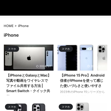
HOME
>
iPhone
iPhone
スマホ
スマホ
2024/1/7
2023/9/30
【iPhoneとGalaxyとMac】
【iPhone 15 Pro】Android
写真や動画をワイヤレスで
信者がiPhoneを使って感じ
ファイル共有する方法 |
た使いづらさと使いやすさ
Smart Switch・クイック共
2023年のiPhone 15シリーズから
有
USB Type-Cを搭載したので忌ま
わしきLightningから卒業できる
今回はiPhoneとMacとGalaxyス
と宣言した人も多い。執筆者もこ
スマホ
スマホ
マホでのワイヤレスでのファイル