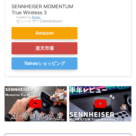
SENNHEISER MOMENTUM
True Wireless 3
created by
Rinker
ゼンハイザー(Sennheiser)
Amazon
楽天市場
Yahooショッピング