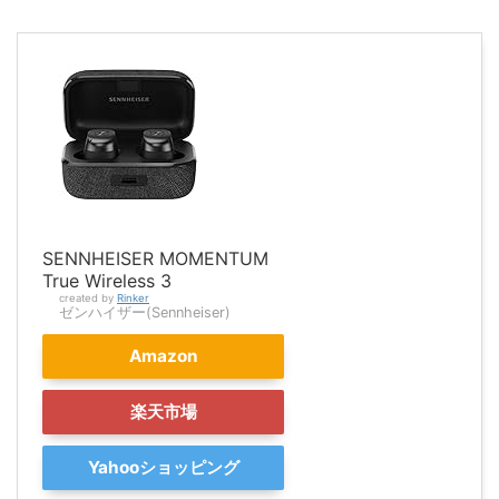
SENNHEISER MOMENTUM
True Wireless 3
created by
Rinker
ゼンハイザー(Sennheiser)
Amazon
楽天市場
Yahooショッピング