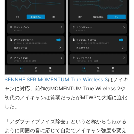
SENNHEISER MOMENTUM True Wireless 3
はノイキ
ャンに対応、前作のMOMENTUM True Wireless 2や
初代のノイキャンは貧弱だったがMTW3で大幅に進化
した。
「アダプティブノイズ除去」という名称からもわかる
ように周囲の音に応じて自動でノイキャン強度を変え