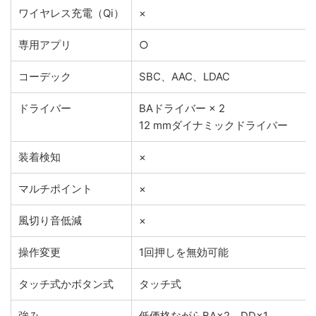
ワイヤレス充電（Qi）
×
専用アプリ
○
コーデック
SBC、AAC、LDAC
ドライバー
BAドライバー × 2
12 mmダイナミックドライバー
装着検知
×
マルチポイント
×
風切り音低減
×
操作変更
1回押しを無効可能
タッチ式かボタン式
タッチ式
強み
低価格ながらBA×2、DD×1