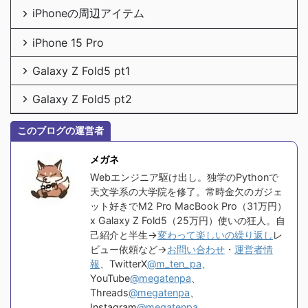
iPhoneの周辺アイテム
iPhone 15 Pro
Galaxy Z Fold5 pt1
Galaxy Z Fold5 pt2
このブログの運営者
メガネ
Webエンジニア駆け出し。独学のPythonで
天文学系の大学院を修了。常時金欠のガジェ
ット好きでM2 Pro MacBook Pro（31万円）
x Galaxy Z Fold5（25万円）使いの狂人。自
己紹介と半生→
変わって楽しいの繰り返し
レ
ビュー依頼など→
お問い合わせ
・
運営者情
報
、TwitterX
@m_ten_pa
、
YouTube
@megatenpa
、
Threads
@megatenpa
、
Instagram
@megatenpa