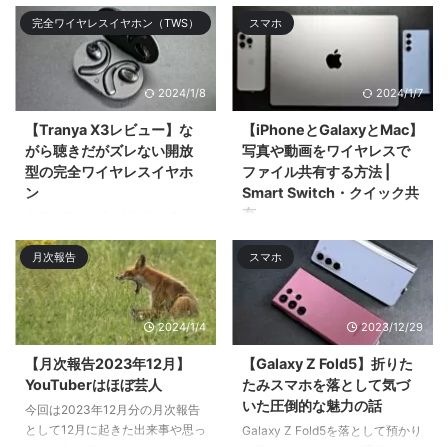
お手頃価格なオープンタイプの完
今回はアルミニウム筐体採用の
完全ワイヤレスイヤホン（TWS）
スマホ
全ワ ...
65%レイアウトのメカニカルキー
ボードの ...
2024/1/8
2024/1/7
【Tranya X3レビュー】な
【iPhoneとGalaxyとMac】
がら聴きだがズレない開放
写真や動画をワイヤレスで
型の完全ワイヤレスイヤホ
ファイル共有する方法 |
ン
Smart Switch・クイック共
有
今回は耳掛け式の開放型の完全ワ
イヤレスイヤホン「Tranya X3」
今回はiPhoneとMacとGalaxyス
月次報告
スマホ
をレビューӕ ...
マホでのワイヤレスでのファイル
共有・ファイル転送 ...
2024/1/4
2023/12/29
【月次報告2023年12月】
【Galaxy Z Fold5】折りた
YouTuberはほぼ芸人
たみスマホを落として気づ
いた圧倒的な魅力の話
今回は2023年12月分の月次報告
として12月に起きた出来事や思っ
Galaxy Z Fold5を落として預かり