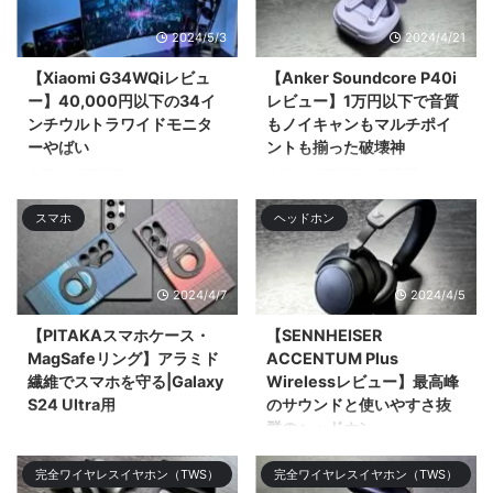
2024/5/3
2024/4/21
【Xiaomi G34WQiレビュ
【Anker Soundcore P40i
ー】40,000円以下の34イ
レビュー】1万円以下で音質
ンチウルトラワイドモニタ
もノイキャンもマルチポイ
ーやばい
ントも揃った破壊神
今回は4万円以下で34インチ
今回は1万円以下で高音質でノイ
UWQHD（3,440 × 1,440）のウ
キャン優秀、マルチポイントにも
スマホ
ヘッドホン
ルトラワイドモニター「Xiaomi
ワイӣ ...
G34WQi」 ...
2024/4/7
2024/4/5
【PITAKAスマホケース・
【SENNHEISER
MagSafeリング】アラミド
ACCENTUM Plus
繊維でスマホを守る|Galaxy
Wirelessレビュー】最高峰
S24 Ultra用
のサウンドと使いやすさ抜
群のヘッドホン
今回はGalaxy S24 Ultra用の
PITAKAのアラミド繊維のケース
今回はSENNHEISERのミドルレ
完全ワイヤレスイヤホン（TWS）
完全ワイヤレスイヤホン（TWS）
やMagSafeリング、スクリーン
ンジモデル「SENNHEISER