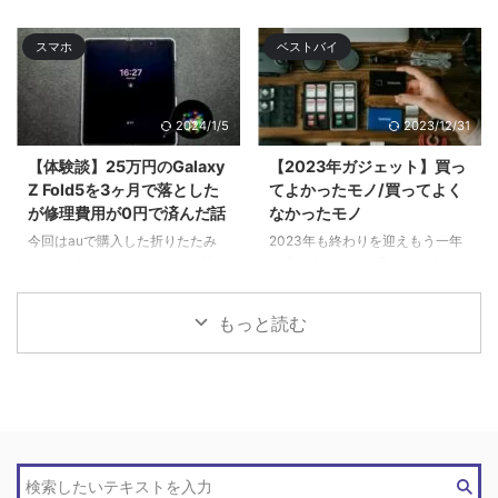
たことをツラ ...
修理するハメになり、手元にない
間はサブのGalaxy S22 Ultra& ...
スマホ
ベストバイ
2024/1/5
2023/12/31
【体験談】25万円のGalaxy
【2023年ガジェット】買っ
Z Fold5を3ヶ月で落とした
てよかったモノ/買ってよく
が修理費用が0円で済んだ話
なかったモノ
今回はauで購入した折りたたみ
2023年も終わりを迎えもう一年
スマホ「Galaxy Z Fold5」を落と
が過ぎ去るのかと思いつつ今年も
してディスプレイ破 ...
色々と買 ...
もっと読む