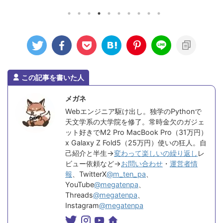
 ...
になるけどऩ .
この記事を書いた人
メガネ
Webエンジニア駆け出し。独学のPythonで
天文学系の大学院を修了。常時金欠のガジェ
ット好きでM2 Pro MacBook Pro（31万円）
x Galaxy Z Fold5（25万円）使いの狂人。自
己紹介と半生→
変わって楽しいの繰り返し
レ
ビュー依頼など→
お問い合わせ
・
運営者情
報
、TwitterX
@m_ten_pa
、
YouTube
@megatenpa
、
Threads
@megatenpa
、
Instagram
@megatenpa