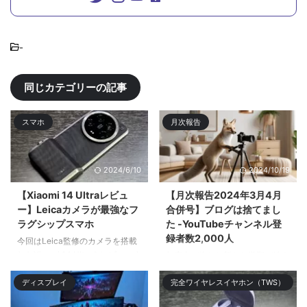
-
同じカテゴリーの記事
スマホ
月次報告
2024/6/10
2024/10/19
【Xiaomi 14 Ultraレビュ
【月次報告2024年3月4月
ー】Leicaカメラが最強なフ
合併号】ブログは捨てまし
ラグシップスマホ
た -YouTubeチャンネル登
録者数2,000人
今回はLeica監修のカメラを搭載
したXiaomi 14 Ultraをレビューす
年度末が終わり新たな学期が始ま
る。Xiaomiのガチのフラ| ...
り新入生や新クラス、新入社員な
ディスプレイ
完全ワイヤレスイヤホン（TWS）
ど新 ...