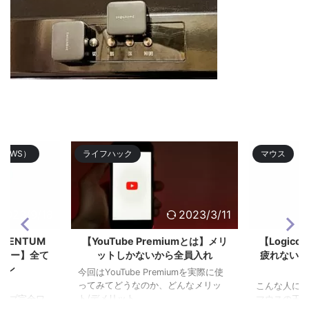
TWS）
ライフハック
マウス
2023/9/18
2023/3/11
OMENTUM
【YouTube Premiumとは】メリ
【Logico
3レビュー】全て
ットしかないから全員入れ
疲れない作
ホン
今回はYouTube Premiumを実際に使
ってみてどうなのか、どんなメリッ
こんな人にお
ト/デメリット ...
グシップ完全ワ
マウスの王道Lo