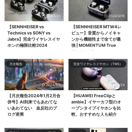
プロ&# ...
ACCENTUM Plus Wireless」を
レビューする。ミドル ...
2024/3/20
2024/3/19
【SENNHEISER vs
【SENNHEISER MTW4レ
Technics vs SONY vs
ビュー】音質からノイキャ
Jabra】完全ワイヤレスイヤ
ンから機能性まで全てが最
ホンの極限比較2024
強 | MOMENTUM True
Wireless 4
今回は2024年3月時点で最強の
完全ワイヤレスイヤホン
今回は2024年のNo.1候補である
月次報告
完全ワイヤレスイヤホン（TWS）
「SENNHEISER MOMENTUM
フラグシップ完全ワイヤレスイヤ
True Wireless 4」「SONY WF-
ホン「SENNHEISER
1000XM5 ...
MOMENTUM Tru ...
2024/5/3
2024/2/24
【月次報告2024年1月2月合
【HUAWEI FreeClipと
併号】AI到来でもあわてな
ambie】イヤーカフ型のオ
いあわてない 血反吐のブ
ープンタイプイヤホンを比
ログ産業
較。おすすめな人も紹介
今回は2023年1月分と2月分の月
今回はイヤーカフ型の王道
次報告を合算して振り返りや感じ
「ambie AM-TW01」と2024年