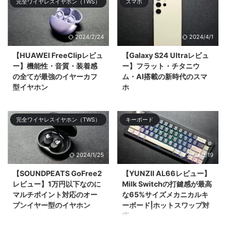
完全ワイヤレスイヤホン（TWS）
スマホ
たことをツ& ...
登場の「HUAWEI FreeClip」を比
較してどち ...
2024/2/24
2024/4/1
【HUAWEI FreeClipレビュ
【Galaxy S24 Ultraレビュ
ー】機能性・音質・装着感
ー】フラット・チタニウ
の全てが最強のイヤーカフ
ム・AI搭載の新時代のスマ
型イヤホン
ホ
今回はHUAWEIがクラファンして
今回はSamsungのフラグシップ
11,749%の超絶大成功を記録した
スマホ「Galaxy S24 Ultra」をレ
完全ワイヤレスイヤホン（TWS）
キーボード
オープンタイプ（&# ...
ビューする。大まかなデザ ...
2024/1/25
2024/1/19
【SOUNDPEATS GoFree2
【YUNZII AL66レビュー】
レビュー】1万円以下なのに
Milk Switchの打鍵感が最高
マルチポイント対応のオー
な65%サイズメカニカルキ
プンイヤー型のイヤホン
ーボード|ホットスワップ対
応
今回は高級感と装着感を両立した