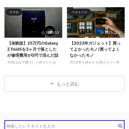
たことをツラ ...
修理するハメになり、手元にない
間はサブのGalaxy S22 Ultra& ...
スマホ
ベストバイ
2024/1/5
2023/12/31
【体験談】25万円のGalaxy
【2023年ガジェット】買っ
Z Fold5を3ヶ月で落とした
てよかったモノ/買ってよく
が修理費用が0円で済んだ話
なかったモノ
今回はauで購入した折りたたみ
2023年も終わりを迎えもう一年
スマホ「Galaxy Z Fold5」を落と
が過ぎ去るのかと思いつつ今年も
してディスプレイ破 ...
色々と買 ...
もっと読む