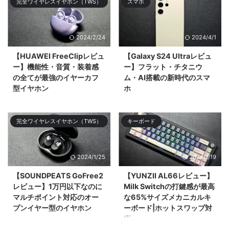
完全ワイヤレスイヤホン（TWS）
スマホ
たことをツ& ...
登場の「HUAWEI FreeClip」を比
較してどち ...
2024/2/24
2024/4/1
【HUAWEI FreeClipレビュ
【Galaxy S24 Ultraレビュ
ー】機能性・音質・装着感
ー】フラット・チタニウ
の全てが最強のイヤーカフ
ム・AI搭載の新時代のスマ
型イヤホン
ホ
今回はHUAWEIがクラファンして
今回はSamsungのフラグシップ
11,749%の超絶大成功を記録した
スマホ「Galaxy S24 Ultra」をレ
完全ワイヤレスイヤホン（TWS）
キーボード
オープンタイプ（&# ...
ビューする。大まかなデザ ...
2024/1/25
2024/1/19
【SOUNDPEATS GoFree2
【YUNZII AL66レビュー】
レビュー】1万円以下なのに
Milk Switchの打鍵感が最高
マルチポイント対応のオー
な65%サイズメカニカルキ
プンイヤー型のイヤホン
ーボード|ホットスワップ対
応
今回は高級感と装着感を両立した