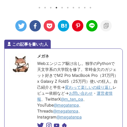
 ...
になるけどऩ .
この記事を書いた人
メガネ
Webエンジニア駆け出し。独学のPythonで
天文学系の大学院を修了。常時金欠のガジェ
ット好きでM2 Pro MacBook Pro（31万円）
x Galaxy Z Fold5（25万円）使いの狂人。自
己紹介と半生→
変わって楽しいの繰り返し
レ
ビュー依頼など→
お問い合わせ
・
運営者情
報
、TwitterX
@m_ten_pa
、
YouTube
@megatenpa
、
Threads
@megatenpa
、
Instagram
@megatenpa