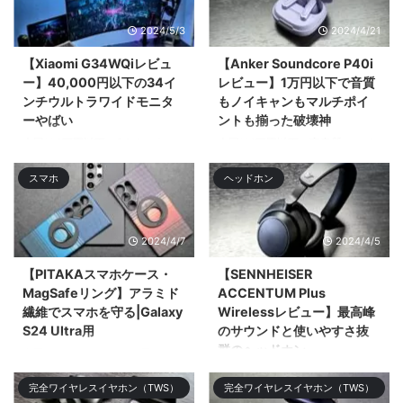
2024/5/3
2024/4/21
【Xiaomi G34WQiレビュ
【Anker Soundcore P40i
ー】40,000円以下の34イ
レビュー】1万円以下で音質
ンチウルトラワイドモニタ
もノイキャンもマルチポイ
ーやばい
ントも揃った破壊神
今回は4万円以下で34インチ
今回は1万円以下で高音質でノイ
UWQHD（3,440 × 1,440）のウ
キャン優秀、マルチポイントにも
スマホ
ヘッドホン
ルトラワイドモニター「Xiaomi
ワイӣ ...
G34WQi」 ...
2024/4/7
2024/4/5
【PITAKAスマホケース・
【SENNHEISER
MagSafeリング】アラミド
ACCENTUM Plus
繊維でスマホを守る|Galaxy
Wirelessレビュー】最高峰
S24 Ultra用
のサウンドと使いやすさ抜
群のヘッドホン
今回はGalaxy S24 Ultra用の
PITAKAのアラミド繊維のケース
今回はSENNHEISERのミドルレ
完全ワイヤレスイヤホン（TWS）
完全ワイヤレスイヤホン（TWS）
やMagSafeリング、スクリーン
ンジモデル「SENNHEISER