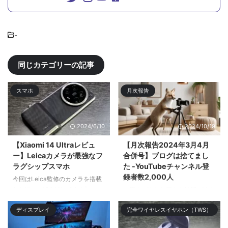
-
同じカテゴリーの記事
スマホ
月次報告
2024/6/10
2024/10/19
【Xiaomi 14 Ultraレビュ
【月次報告2024年3月4月
ー】Leicaカメラが最強なフ
合併号】ブログは捨てまし
ラグシップスマホ
た -YouTubeチャンネル登
録者数2,000人
今回はLeica監修のカメラを搭載
したXiaomi 14 Ultraをレビューす
年度末が終わり新たな学期が始ま
る。Xiaomiのガチのフラ| ...
り新入生や新クラス、新入社員な
ディスプレイ
完全ワイヤレスイヤホン（TWS）
ど新 ...