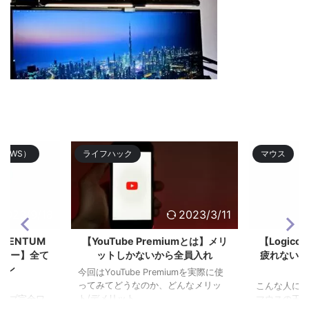
TWS）
ライフハック
マウス
2023/9/18
2023/3/11
OMENTUM
【YouTube Premiumとは】メリ
【Logico
3レビュー】全て
ットしかないから全員入れ
疲れない作
ホン
今回はYouTube Premiumを実際に使
ってみてどうなのか、どんなメリッ
こんな人にお
ト/デメリット ...
グシップ完全ワ
マウスの王道Lo