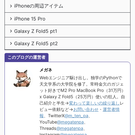
iPhoneの周辺アイテム
iPhone 15 Pro
Galaxy Z Fold5 pt1
Galaxy Z Fold5 pt2
このブログの運営者
メガネ
Webエンジニア駆け出し。独学のPythonで
天文学系の大学院を修了。常時金欠のガジェ
ット好きでM2 Pro MacBook Pro（31万円）
x Galaxy Z Fold5（25万円）使いの狂人。自
己紹介と半生→
変わって楽しいの繰り返し
レ
ビュー依頼など→
お問い合わせ
・
運営者情
報
、TwitterX
@m_ten_pa
、
YouTube
@megatenpa
、
Threads
@megatenpa
、
Instagram
@megatenpa