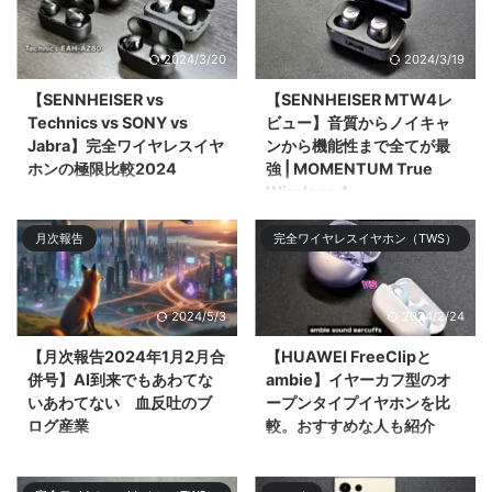
プロ&# ...
ACCENTUM Plus Wireless」を
レビューする。ミドル ...
2024/3/20
2024/3/19
【SENNHEISER vs
【SENNHEISER MTW4レ
Technics vs SONY vs
ビュー】音質からノイキャ
Jabra】完全ワイヤレスイヤ
ンから機能性まで全てが最
ホンの極限比較2024
強 | MOMENTUM True
Wireless 4
今回は2024年3月時点で最強の
完全ワイヤレスイヤホン
今回は2024年のNo.1候補である
月次報告
完全ワイヤレスイヤホン（TWS）
「SENNHEISER MOMENTUM
フラグシップ完全ワイヤレスイヤ
True Wireless 4」「SONY WF-
ホン「SENNHEISER
1000XM5 ...
MOMENTUM Tru ...
2024/5/3
2024/2/24
【月次報告2024年1月2月合
【HUAWEI FreeClipと
併号】AI到来でもあわてな
ambie】イヤーカフ型のオ
いあわてない 血反吐のブ
ープンタイプイヤホンを比
ログ産業
較。おすすめな人も紹介
今回は2023年1月分と2月分の月
今回はイヤーカフ型の王道
次報告を合算して振り返りや感じ
「ambie AM-TW01」と2024年