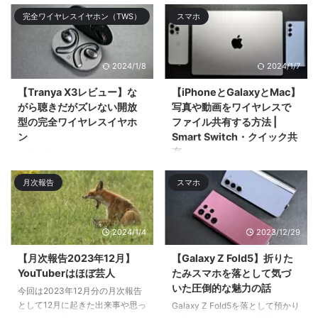
お手頃価格なオープンタイプの完
今回はアルミニウム筐体採用の
完全ワイヤレスイヤホン（TWS）
スマホ
全ワ ...
65%レイアウトのメカニカルキー
ボードの ...
2024/1/8
2024/1/7
【Tranya X3レビュー】な
【iPhoneとGalaxyとMac】
がら聴きだがズレない開放
写真や動画をワイヤレスで
型の完全ワイヤレスイヤホ
ファイル共有する方法 |
ン
Smart Switch・クイック共
有
今回は耳掛け式の開放型の完全ワ
イヤレスイヤホン「Tranya X3」
今回はiPhoneとMacとGalaxyス
月次報告
スマホ
をレビューӕ ...
マホでのワイヤレスでのファイル
共有・ファイル転送 ...
2024/1/4
2023/12/29
【月次報告2023年12月】
【Galaxy Z Fold5】折りた
YouTuberはほぼ芸人
たみスマホを落として気づ
いた圧倒的な魅力の話
今回は2023年12月分の月次報告
として12月に起きた出来事や思っ
Galaxy Z Fold5を落として預かり