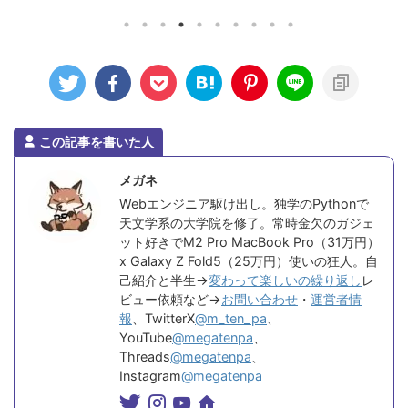
 ...
になるけどऩ .
この記事を書いた人
メガネ
Webエンジニア駆け出し。独学のPythonで
天文学系の大学院を修了。常時金欠のガジェ
ット好きでM2 Pro MacBook Pro（31万円）
x Galaxy Z Fold5（25万円）使いの狂人。自
己紹介と半生→
変わって楽しいの繰り返し
レ
ビュー依頼など→
お問い合わせ
・
運営者情
報
、TwitterX
@m_ten_pa
、
YouTube
@megatenpa
、
Threads
@megatenpa
、
Instagram
@megatenpa