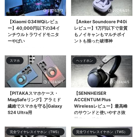
2024/5/3
2024/4/21
【Xiaomi G34WQiレビュ
【Anker Soundcore P40i
ー】40,000円以下の34イ
レビュー】1万円以下で音質
ンチウルトラワイドモニタ
もノイキャンもマルチポイ
ーやばい
ントも揃った破壊神
今回は4万円以下で34インチ
今回は1万円以下で高音質でノイ
UWQHD（3,440 × 1,440）のウ
キャン優秀、マルチポイントにも
スマホ
ヘッドホン
ルトラワイドモニター「Xiaomi
ワイӣ ...
G34WQi」 ...
2024/4/7
2024/4/5
【PITAKAスマホケース・
【SENNHEISER
MagSafeリング】アラミド
ACCENTUM Plus
繊維でスマホを守る|Galaxy
Wirelessレビュー】最高峰
S24 Ultra用
のサウンドと使いやすさ抜
群のヘッドホン
今回はGalaxy S24 Ultra用の
PITAKAのアラミド繊維のケース
今回はSENNHEISERのミドルレ
完全ワイヤレスイヤホン（TWS）
完全ワイヤレスイヤホン（TWS）
やMagSafeリング、スクリーン
ンジモデル「SENNHEISER