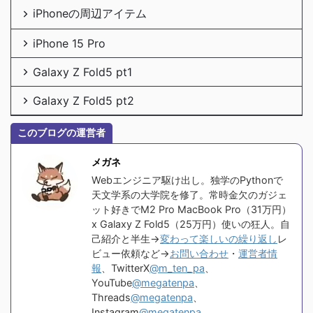
iPhoneの周辺アイテム
iPhone 15 Pro
Galaxy Z Fold5 pt1
Galaxy Z Fold5 pt2
このブログの運営者
メガネ
Webエンジニア駆け出し。独学のPythonで
天文学系の大学院を修了。常時金欠のガジェ
ット好きでM2 Pro MacBook Pro（31万円）
x Galaxy Z Fold5（25万円）使いの狂人。自
己紹介と半生→
変わって楽しいの繰り返し
レ
ビュー依頼など→
お問い合わせ
・
運営者情
報
、TwitterX
@m_ten_pa
、
YouTube
@megatenpa
、
Threads
@megatenpa
、
Instagram
@megatenpa