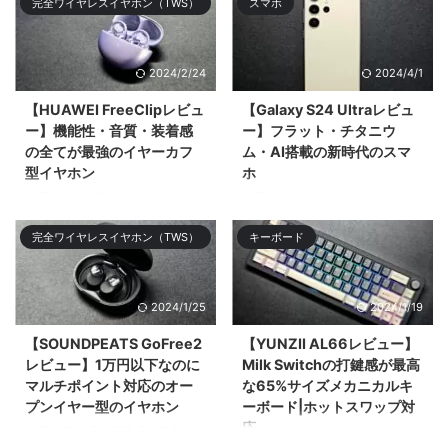
完全ワイヤレスイヤホン（TWS）
スマホ
たことをツ& ...
登場の「HUAWEI FreeClip」を比
較してどち ...
2024/2/24
2024/4/1
【HUAWEI FreeClipレビュ
【Galaxy S24 Ultraレビュ
ー】機能性・音質・装着感
ー】フラット・チタニウ
の全てが最強のイヤーカフ
ム・AI搭載の新時代のスマ
型イヤホン
ホ
今回はHUAWEIがクラファンして
今回はSamsungのフラグシップ
11,749%の超絶大成功を記録した
スマホ「Galaxy S24 Ultra」をレ
完全ワイヤレスイヤホン（TWS）
キーボード
オープンタイプ（&# ...
ビューする。大まかなデザ ...
2024/1/25
2024/1/19
【SOUNDPEATS GoFree2
【YUNZII AL66レビュー】
レビュー】1万円以下なのに
Milk Switchの打鍵感が最高
マルチポイント対応のオー
な65%サイズメカニカルキ
プンイヤー型のイヤホン
ーボード|ホットスワップ対
応
今回は高級感と装着感を両立した