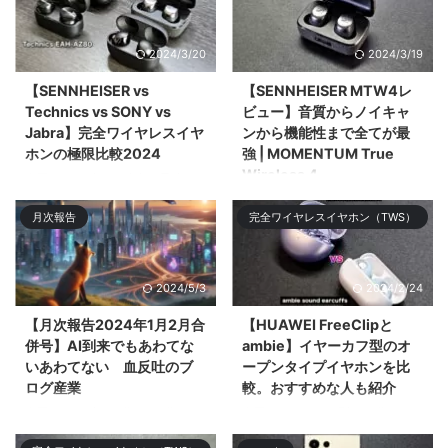
プロ&# ...
ACCENTUM Plus Wireless」を
レビューする。ミドル ...
2024/3/20
2024/3/19
【SENNHEISER vs
【SENNHEISER MTW4レ
Technics vs SONY vs
ビュー】音質からノイキャ
Jabra】完全ワイヤレスイヤ
ンから機能性まで全てが最
ホンの極限比較2024
強 | MOMENTUM True
Wireless 4
今回は2024年3月時点で最強の
完全ワイヤレスイヤホン
今回は2024年のNo.1候補である
月次報告
完全ワイヤレスイヤホン（TWS）
「SENNHEISER MOMENTUM
フラグシップ完全ワイヤレスイヤ
True Wireless 4」「SONY WF-
ホン「SENNHEISER
1000XM5 ...
MOMENTUM Tru ...
2024/5/3
2024/2/24
【月次報告2024年1月2月合
【HUAWEI FreeClipと
併号】AI到来でもあわてな
ambie】イヤーカフ型のオ
いあわてない 血反吐のブ
ープンタイプイヤホンを比
ログ産業
較。おすすめな人も紹介
今回は2023年1月分と2月分の月
今回はイヤーカフ型の王道
次報告を合算して振り返りや感じ
「ambie AM-TW01」と2024年