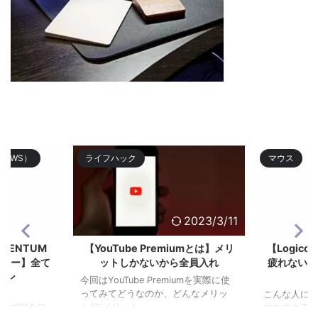
TWS）
ライフハック
マウス
2023/9/18
2023/3/11
OMENTUM
【YouTube Premiumとは】メリ
【Logico
3レビュー】全て
ットしかないから全員入れ
疲れない作
ホン
今回はYouTube Premiumを実際に使
ってみてどうなのか、どんなメリッ
こんな人にお
ト/デメリット ...
グシップ完全ワ
マウスの王道Lo