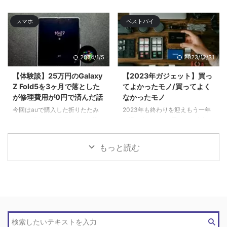
たことをツラ ...
修理するハメになり、手元にない
間はサブのGalaxy S22 Ultra& ...
スマホ
ベストバイ
2024/1/5
2023/12/31
【体験談】25万円のGalaxy
【2023年ガジェット】買っ
Z Fold5を3ヶ月で落とした
てよかったモノ/買ってよく
が修理費用が0円で済んだ話
なかったモノ
今回はauで購入した折りたたみ
2023年も終わりを迎えもう一年
スマホ「Galaxy Z Fold5」を落と
が過ぎ去るのかと思いつつ今年も
してディスプレイ破 ...
色々と買 ...
もっと読む