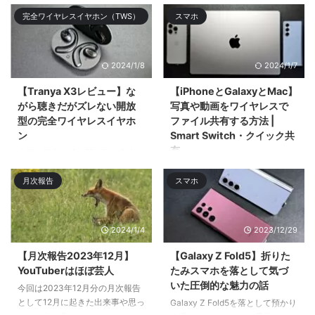
お手頃価格なオープンタイプの完
今回はアルミニウム筐体採用の
完全ワイヤレスイヤホン（TWS）
スマホ
全ワ ...
65%レイアウトのメカニカルキー
ボードの ...
2024/1/8
2024/1/7
【Tranya X3レビュー】な
【iPhoneとGalaxyとMac】
がら聴きだがズレない開放
写真や動画をワイヤレスで
型の完全ワイヤレスイヤホ
ファイル共有する方法 |
ン
Smart Switch・クイック共
有
今回は耳掛け式の開放型の完全ワ
イヤレスイヤホン「Tranya X3」
今回はiPhoneとMacとGalaxyス
月次報告
スマホ
をレビューӕ ...
マホでのワイヤレスでのファイル
共有・ファイル転送 ...
2024/1/4
2023/12/29
【月次報告2023年12月】
【Galaxy Z Fold5】折りた
YouTuberはほぼ芸人
たみスマホを落として気づ
いた圧倒的な魅力の話
今回は2023年12月分の月次報告
として12月に起きた出来事や思っ
Galaxy Z Fold5を落として預かり