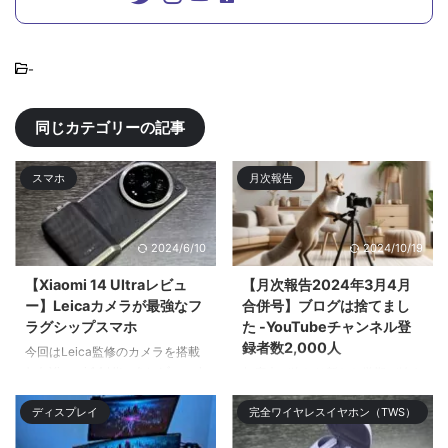
-
同じカテゴリーの記事
スマホ
月次報告
2024/6/10
2024/10/19
【Xiaomi 14 Ultraレビュ
【月次報告2024年3月4月
ー】Leicaカメラが最強なフ
合併号】ブログは捨てまし
ラグシップスマホ
た -YouTubeチャンネル登
録者数2,000人
今回はLeica監修のカメラを搭載
したXiaomi 14 Ultraをレビューす
年度末が終わり新たな学期が始ま
る。Xiaomiのガチのフラ| ...
り新入生や新クラス、新入社員な
ディスプレイ
完全ワイヤレスイヤホン（TWS）
ど新 ...