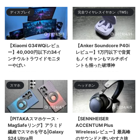
る。Xiaomiのガチのフラ| ...
り新入生や新クラス、新入社員な
ディスプレイ
完全ワイヤレスイヤホン（TWS）
ど新 ...
2024/5/3
2024/4/21
【Xiaomi G34WQiレビュ
【Anker Soundcore P40i
ー】40,000円以下の34イ
レビュー】1万円以下で音質
ンチウルトラワイドモニタ
もノイキャンもマルチポイ
ーやばい
ントも揃った破壊神
今回は4万円以下で34インチ
今回は1万円以下で高音質でノイ
UWQHD（3,440 × 1,440）のウ
キャン優秀、マルチポイントにも
スマホ
ヘッドホン
ルトラワイドモニター「Xiaomi
ワイӣ ...
G34WQi」 ...
2024/4/7
2024/4/5
【PITAKAスマホケース・
【SENNHEISER
MagSafeリング】アラミド
ACCENTUM Plus
繊維でスマホを守る|Galaxy
Wirelessレビュー】最高峰
S24 Ultra用
のサウンドと使いやすさ抜