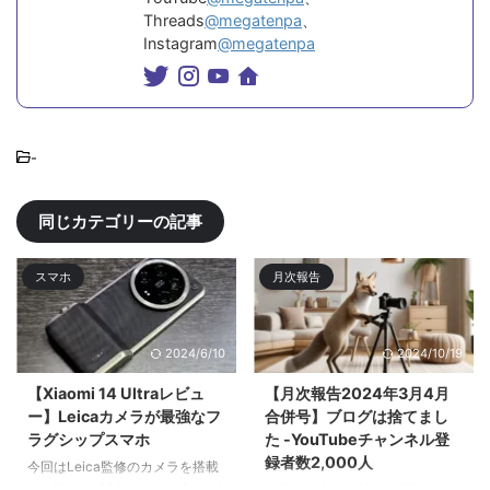
Threads
@megatenpa
、
Instagram
@megatenpa
-
同じカテゴリーの記事
スマホ
月次報告
2024/6/10
2024/10/19
【Xiaomi 14 Ultraレビュ
【月次報告2024年3月4月
ー】Leicaカメラが最強なフ
合併号】ブログは捨てまし
ラグシップスマホ
た -YouTubeチャンネル登
録者数2,000人
今回はLeica監修のカメラを搭載
したXiaomi 14 Ultraをレビューす
年度末が終わり新たな学期が始ま