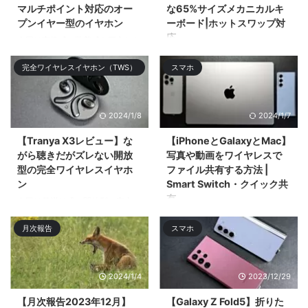
マルチポイント対応のオー
な65%サイズメカニカルキ
プンイヤー型のイヤホン
ーボード|ホットスワップ対
応
今回は高級感と装着感を両立した
お手頃価格なオープンタイプの完
今回はアルミニウム筐体採用の
完全ワイヤレスイヤホン（TWS）
スマホ
全ワ ...
65%レイアウトのメカニカルキー
ボードの ...
2024/1/8
2024/1/7
【Tranya X3レビュー】な
【iPhoneとGalaxyとMac】
がら聴きだがズレない開放
写真や動画をワイヤレスで
型の完全ワイヤレスイヤホ
ファイル共有する方法 |
ン
Smart Switch・クイック共
有
今回は耳掛け式の開放型の完全ワ
イヤレスイヤホン「Tranya X3」
今回はiPhoneとMacとGalaxyス
月次報告
スマホ
をレビューӕ ...
マホでのワイヤレスでのファイル
共有・ファイル転送 ...
2024/1/4
2023/12/29
【月次報告2023年12月】
【Galaxy Z Fold5】折りた