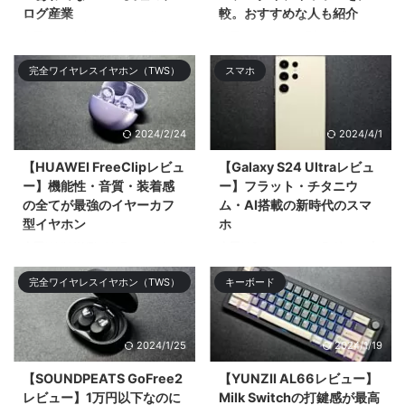
ログ産業
較。おすすめな人も紹介
今回は2023年1月分と2月分の月
今回はイヤーカフ型の王道
次報告を合算して振り返りや感じ
「ambie AM-TW01」と2024年
完全ワイヤレスイヤホン（TWS）
スマホ
たことをツ& ...
登場の「HUAWEI FreeClip」を比
較してどち ...
2024/2/24
2024/4/1
【HUAWEI FreeClipレビュ
【Galaxy S24 Ultraレビュ
ー】機能性・音質・装着感
ー】フラット・チタニウ
の全てが最強のイヤーカフ
ム・AI搭載の新時代のスマ
型イヤホン
ホ
今回はHUAWEIがクラファンして
今回はSamsungのフラグシップ
11,749%の超絶大成功を記録した
スマホ「Galaxy S24 Ultra」をレ
完全ワイヤレスイヤホン（TWS）
キーボード
オープンタイプ（&# ...
ビューする。大まかなデザ ...
2024/1/25
2024/1/19
【SOUNDPEATS GoFree2
【YUNZII AL66レビュー】
レビュー】1万円以下なのに
Milk Switchの打鍵感が最高