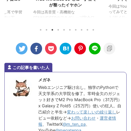
較
が整ったイヤホン
今回はYouTu
ってみてど
及し耳で学習
今回は高音質・高機能な
ト/デメリット 
に下 ...
SENNHEISERのフラグシップ完全ワ
イヤレスイヤホン「SENNH ...
この記事を書いた人
メガネ
Webエンジニア駆け出し。独学のPythonで
天文学系の大学院を修了。常時金欠のガジェ
ット好きでM2 Pro MacBook Pro（31万円）
x Galaxy Z Fold5（25万円）使いの狂人。自
己紹介と半生→
変わって楽しいの繰り返し
レ
ビュー依頼など→
お問い合わせ
・
運営者情
報
、TwitterX
@m_ten_pa
、
YouTube
@megatenpa
、