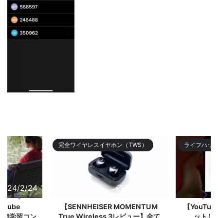
完全ワイヤレスイヤホン（TWS）
ライフハッ
2024/2/24
2023/9/18
ouTube
【SENNHEISER MOMENTUM
【YouTub
く音声学習コン
True Wireless 3レビュー】全て
ットし