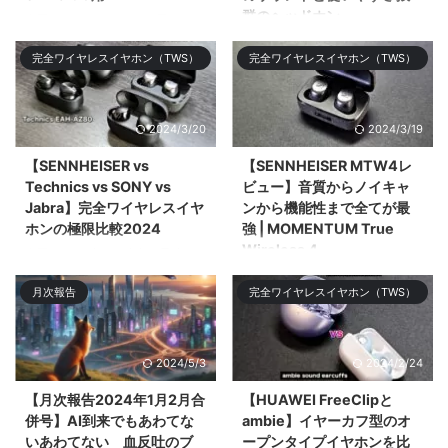
群のヘッドホン
今回はGalaxy S24 Ultra用の
PITAKAのアラミド繊維のケース
今回はSENNHEISERのミドルレ
完全ワイヤレスイヤホン（TWS）
完全ワイヤレスイヤホン（TWS）
やMagSafeリング、スクリーン
ンジモデル「SENNHEISER
プロ&# ...
ACCENTUM Plus Wireless」を
レビューする。ミドル ...
2024/3/20
2024/3/19
【SENNHEISER vs
【SENNHEISER MTW4レ
Technics vs SONY vs
ビュー】音質からノイキャ
Jabra】完全ワイヤレスイヤ
ンから機能性まで全てが最
ホンの極限比較2024
強 | MOMENTUM True
Wireless 4
今回は2024年3月時点で最強の
完全ワイヤレスイヤホン
今回は2024年のNo.1候補である
月次報告
完全ワイヤレスイヤホン（TWS）
「SENNHEISER MOMENTUM
フラグシップ完全ワイヤレスイヤ
True Wireless 4」「SONY WF-
ホン「SENNHEISER
1000XM5 ...
MOMENTUM Tru ...
2024/5/3
2024/2/24
【月次報告2024年1月2月合
【HUAWEI FreeClipと
併号】AI到来でもあわてな
ambie】イヤーカフ型のオ
いあわてない 血反吐のブ
ープンタイプイヤホンを比