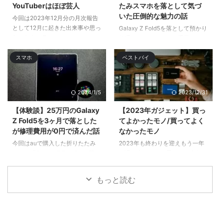
YouTuberはほぼ芸人
たみスマホを落として気づ
いた圧倒的な魅力の話
今回は2023年12月分の月次報告
として12月に起きた出来事や思っ
Galaxy Z Fold5を落として預かり
たことをツラ ...
修理するハメになり、手元にない
間はサブのGalaxy S22 Ultra& ...
スマホ
ベストバイ
2024/1/5
2023/12/31
【体験談】25万円のGalaxy
【2023年ガジェット】買っ
Z Fold5を3ヶ月で落とした
てよかったモノ/買ってよく
が修理費用が0円で済んだ話
なかったモノ
今回はauで購入した折りたたみ
2023年も終わりを迎えもう一年
スマホ「Galaxy Z Fold5」を落と
が過ぎ去るのかと思いつつ今年も
してディスプレイ破 ...
色々と買 ...
もっと読む