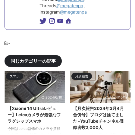
Threads
@megatenpa
、
Instagram
@megatenpa
-
同じカテゴリーの記事
スマホ
月次報告
2024/6/10
2024/10/19
【Xiaomi 14 Ultraレビュ
【月次報告2024年3月4月
ー】Leicaカメラが最強なフ
合併号】ブログは捨てまし
ラグシップスマホ
た -YouTubeチャンネル登
録者数2,000人
今回はLeica監修のカメラを搭載
したXiaomi 14 Ultraをレビューす
年度末が終わり新たな学期が始ま