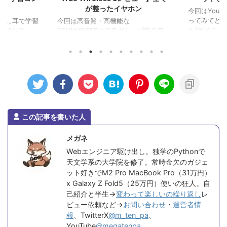
較
が整ったイヤホン
今回はYouTu
ってみてど
及し耳で学習
今回は高音質・高機能な
ト/デメリット 
に下 ...
SENNHEISERのフラグシップ完全ワ
イヤレスイヤホン「SENNH ...
この記事を書いた人
メガネ
Webエンジニア駆け出し。独学のPythonで
天文学系の大学院を修了。常時金欠のガジェ
ット好きでM2 Pro MacBook Pro（31万円）
x Galaxy Z Fold5（25万円）使いの狂人。自
己紹介と半生→
変わって楽しいの繰り返し
レ
ビュー依頼など→
お問い合わせ
・
運営者情
報
、TwitterX
@m_ten_pa
、
YouTube
@megatenpa
、