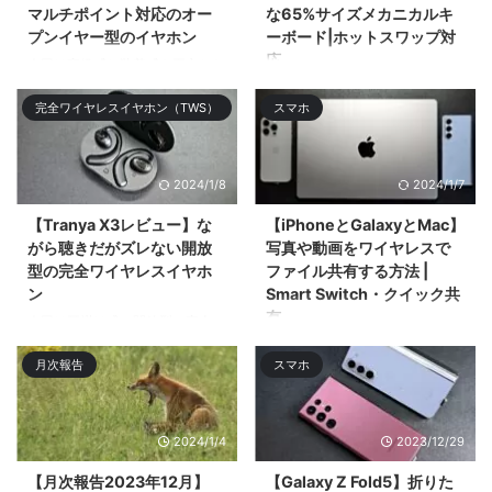
マルチポイント対応のオー
な65%サイズメカニカルキ
プンイヤー型のイヤホン
ーボード|ホットスワップ対
応
今回は高級感と装着感を両立した
お手頃価格なオープンタイプの完
今回はアルミニウム筐体採用の
完全ワイヤレスイヤホン（TWS）
スマホ
全ワ ...
65%レイアウトのメカニカルキー
ボードの ...
2024/1/8
2024/1/7
【Tranya X3レビュー】な
【iPhoneとGalaxyとMac】
がら聴きだがズレない開放
写真や動画をワイヤレスで
型の完全ワイヤレスイヤホ
ファイル共有する方法 |
ン
Smart Switch・クイック共
有
今回は耳掛け式の開放型の完全ワ
イヤレスイヤホン「Tranya X3」
今回はiPhoneとMacとGalaxyス
月次報告
スマホ
をレビューӕ ...
マホでのワイヤレスでのファイル
共有・ファイル転送 ...
2024/1/4
2023/12/29
【月次報告2023年12月】
【Galaxy Z Fold5】折りた