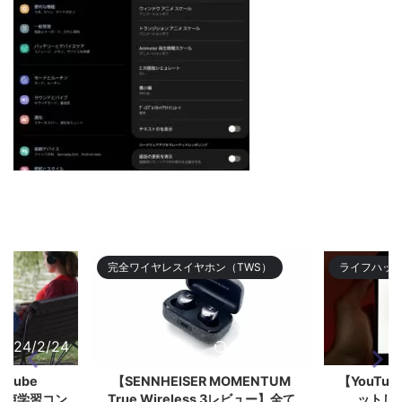
完全ワイヤレスイヤホン（TWS）
ライフハッ
2024/2/24
2023/9/18
ouTube
【SENNHEISER MOMENTUM
【YouTub
く音声学習コン
True Wireless 3レビュー】全て
ットし