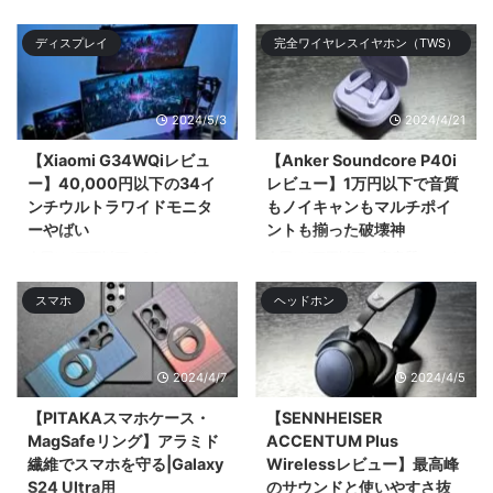
る。Xiaomiのガチのフラ| ...
り新入生や新クラス、新入社員な
ディスプレイ
完全ワイヤレスイヤホン（TWS）
ど新 ...
2024/5/3
2024/4/21
【Xiaomi G34WQiレビュ
【Anker Soundcore P40i
ー】40,000円以下の34イ
レビュー】1万円以下で音質
ンチウルトラワイドモニタ
もノイキャンもマルチポイ
ーやばい
ントも揃った破壊神
今回は4万円以下で34インチ
今回は1万円以下で高音質でノイ
UWQHD（3,440 × 1,440）のウ
キャン優秀、マルチポイントにも
スマホ
ヘッドホン
ルトラワイドモニター「Xiaomi
ワイӣ ...
G34WQi」 ...
2024/4/7
2024/4/5
【PITAKAスマホケース・
【SENNHEISER
MagSafeリング】アラミド
ACCENTUM Plus
繊維でスマホを守る|Galaxy
Wirelessレビュー】最高峰
S24 Ultra用
のサウンドと使いやすさ抜