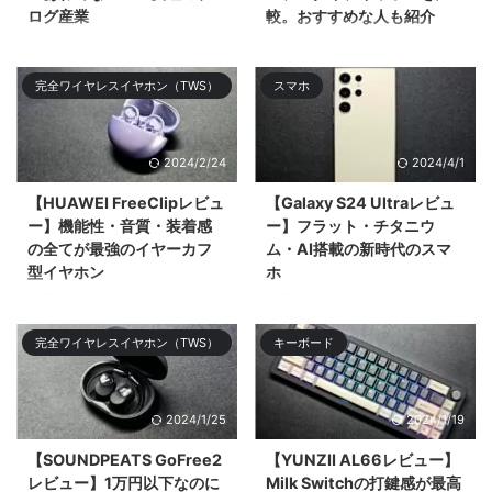
ログ産業
較。おすすめな人も紹介
今回は2023年1月分と2月分の月
今回はイヤーカフ型の王道
次報告を合算して振り返りや感じ
「ambie AM-TW01」と2024年
完全ワイヤレスイヤホン（TWS）
スマホ
たことをツ& ...
登場の「HUAWEI FreeClip」を比
較してどち ...
2024/2/24
2024/4/1
【HUAWEI FreeClipレビュ
【Galaxy S24 Ultraレビュ
ー】機能性・音質・装着感
ー】フラット・チタニウ
の全てが最強のイヤーカフ
ム・AI搭載の新時代のスマ
型イヤホン
ホ
今回はHUAWEIがクラファンして
今回はSamsungのフラグシップ
11,749%の超絶大成功を記録した
スマホ「Galaxy S24 Ultra」をレ
完全ワイヤレスイヤホン（TWS）
キーボード
オープンタイプ（&# ...
ビューする。大まかなデザ ...
2024/1/25
2024/1/19
【SOUNDPEATS GoFree2
【YUNZII AL66レビュー】
レビュー】1万円以下なのに
Milk Switchの打鍵感が最高