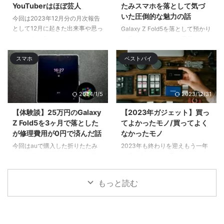
YouTuberはほぼ芸人
たみスマホを落として気づ
いた圧倒的な魅力の話
今回は2023年12月分の月次報告
として12月に起きた出来事や思っ
Galaxy Z Fold5を落として預かり
たことをツラ ...
修理するハメになり、手元にない
間はサブのGalaxy S22 Ultra& ...
スマホ
ベストバイ
2024/1/5
2023/12/31
【体験談】25万円のGalaxy
【2023年ガジェット】買っ
Z Fold5を3ヶ月で落とした
てよかったモノ/買ってよく
が修理費用が0円で済んだ話
なかったモノ
今回はauで購入した折りたたみ
2023年も終わりを迎えもう一年
スマホ「Galaxy Z Fold5」を落と
が過ぎ去るのかと思いつつ今年も
してディスプレイ破 ...
色々と買 ...
もっと読む