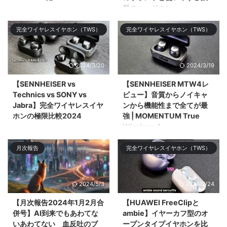
群のヘッドホン
今回はGalaxy S24 Ultra用の
PITAKAのアラミド繊維のケース
今回はSENNHEISERのミドルレ
完全ワイヤレスイヤホン（TWS）
完全ワイヤレスイヤホン（TWS）
やMagSafeリング、スクリーン
ンジモデル「SENNHEISER
プロ&# ...
ACCENTUM Plus Wireless」を
レビューする。ミドル ...
2024/3/20
2024/3/19
【SENNHEISER vs
【SENNHEISER MTW4レ
Technics vs SONY vs
ビュー】音質からノイキャ
Jabra】完全ワイヤレスイヤ
ンから機能性まで全てが最
ホンの極限比較2024
強 | MOMENTUM True
Wireless 4
今回は2024年3月時点で最強の
完全ワイヤレスイヤホン
今回は2024年のNo.1候補である
月次報告
完全ワイヤレスイヤホン（TWS）
「SENNHEISER MOMENTUM
フラグシップ完全ワイヤレスイヤ
True Wireless 4」「SONY WF-
ホン「SENNHEISER
1000XM5 ...
MOMENTUM Tru ...
2024/5/3
2024/2/24
【月次報告2024年1月2月合
【HUAWEI FreeClipと
併号】AI到来でもあわてな
ambie】イヤーカフ型のオ
いあわてない 血反吐のブ
ープンタイプイヤホンを比