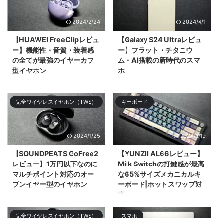
2024/2/24
2024/4/1
【HUAWEI FreeClipレビュ
【Galaxy S24 Ultraレビュ
ー】機能性・音質・装着感
ー】フラット・チタニウ
の全てが最強のイヤーカフ
ム・AI搭載の新時代のスマ
型イヤホン
ホ
今回はHUAWEIがクラファンして
今回はSamsungのフラグシップ
11,749%の超絶大成功を記録した
スマホ「Galaxy S24 Ultra」をレ
完全ワイヤレスイヤホン（TWS）
キーボード
オープンタイプ（&# ...
ビューする。大まかなデザ ...
2024/1/25
2024/1/19
【SOUNDPEATS GoFree2
【YUNZII AL66レビュー】
レビュー】1万円以下なのに
Milk Switchの打鍵感が最高
マルチポイント対応のオー
な65%サイズメカニカルキ
プンイヤー型のイヤホン
ーボード|ホットスワップ対
応
今回は高級感と装着感を両立した
お手頃価格なオープンタイプの完
今回はアルミニウム筐体採用の
完全ワイヤレスイヤホン（TWS）
スマホ
全ワ ...
65%レイアウトのメカニカルキー