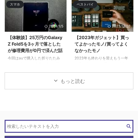
スマホ
ベストバイ
2024/1/5
2023/12/31
【体験談】25万円のGalaxy
【2023年ガジェット】買っ
Z Fold5を3ヶ月で落とした
てよかったモノ/買ってよく
が修理費用が0円で済んだ話
なかったモノ
今回はauで購入した折りたたみ
2023年も終わりを迎えもう一年
スマホ「Galaxy Z Fold5」を落と
が過ぎ去るのかと思いつつ今年も
してディスプレイ破 ...
色々と買 ...
もっと読む