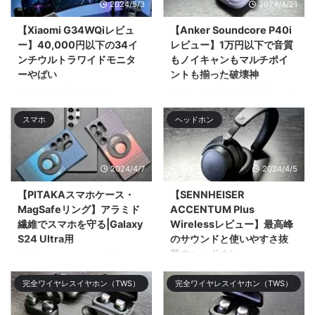
2024/5/3
2024/4/21
【Xiaomi G34WQiレビュ
【Anker Soundcore P40i
ー】40,000円以下の34イ
レビュー】1万円以下で音質
ンチウルトラワイドモニタ
もノイキャンもマルチポイ
ーやばい
ントも揃った破壊神
今回は4万円以下で34インチ
今回は1万円以下で高音質でノイ
UWQHD（3,440 × 1,440）のウ
キャン優秀、マルチポイントにも
スマホ
ヘッドホン
ルトラワイドモニター「Xiaomi
ワイӣ ...
G34WQi」 ...
2024/4/7
2024/4/5
【PITAKAスマホケース・
【SENNHEISER
MagSafeリング】アラミド
ACCENTUM Plus
繊維でスマホを守る|Galaxy
Wirelessレビュー】最高峰
S24 Ultra用
のサウンドと使いやすさ抜
群のヘッドホン
今回はGalaxy S24 Ultra用の
PITAKAのアラミド繊維のケース
今回はSENNHEISERのミドルレ
完全ワイヤレスイヤホン（TWS）
完全ワイヤレスイヤホン（TWS）
やMagSafeリング、スクリーン
ンジモデル「SENNHEISER
プロ&# ...
ACCENTUM Plus Wireless」を
レビューする。ミドル ...