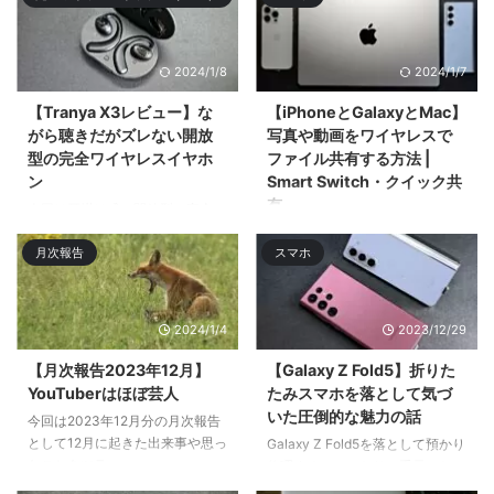
ボードの ...
2024/1/8
2024/1/7
【Tranya X3レビュー】な
【iPhoneとGalaxyとMac】
がら聴きだがズレない開放
写真や動画をワイヤレスで
型の完全ワイヤレスイヤホ
ファイル共有する方法 |
ン
Smart Switch・クイック共
有
今回は耳掛け式の開放型の完全ワ
イヤレスイヤホン「Tranya X3」
今回はiPhoneとMacとGalaxyス
月次報告
スマホ
をレビューӕ ...
マホでのワイヤレスでのファイル
共有・ファイル転送 ...
2024/1/4
2023/12/29
【月次報告2023年12月】
【Galaxy Z Fold5】折りた
YouTuberはほぼ芸人
たみスマホを落として気づ
いた圧倒的な魅力の話
今回は2023年12月分の月次報告
として12月に起きた出来事や思っ
Galaxy Z Fold5を落として預かり
たことをツラ ...
修理するハメになり、手元にない
間はサブのGalaxy S22 Ultra& ...