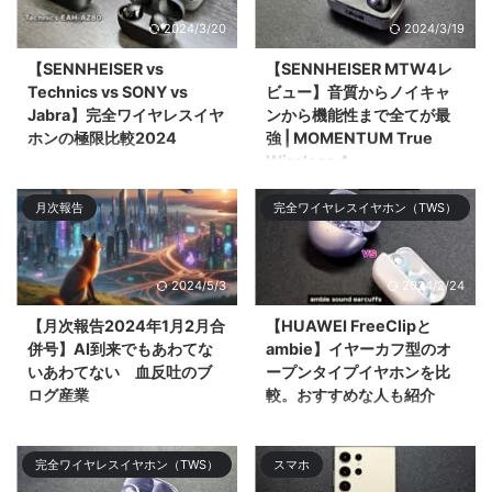
2024/3/20
2024/3/19
【SENNHEISER vs
【SENNHEISER MTW4レ
Technics vs SONY vs
ビュー】音質からノイキャ
Jabra】完全ワイヤレスイヤ
ンから機能性まで全てが最
ホンの極限比較2024
強 | MOMENTUM True
Wireless 4
今回は2024年3月時点で最強の
完全ワイヤレスイヤホン
今回は2024年のNo.1候補である
月次報告
完全ワイヤレスイヤホン（TWS）
「SENNHEISER MOMENTUM
フラグシップ完全ワイヤレスイヤ
True Wireless 4」「SONY WF-
ホン「SENNHEISER
1000XM5 ...
MOMENTUM Tru ...
2024/5/3
2024/2/24
【月次報告2024年1月2月合
【HUAWEI FreeClipと
併号】AI到来でもあわてな
ambie】イヤーカフ型のオ
いあわてない 血反吐のブ
ープンタイプイヤホンを比
ログ産業
較。おすすめな人も紹介
今回は2023年1月分と2月分の月
今回はイヤーカフ型の王道
次報告を合算して振り返りや感じ
「ambie AM-TW01」と2024年
完全ワイヤレスイヤホン（TWS）
スマホ
たことをツ& ...
登場の「HUAWEI FreeClip」を比
較してどち ...