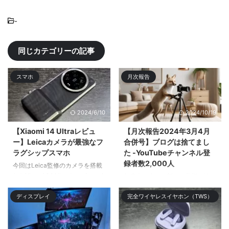
-
同じカテゴリーの記事
スマホ
月次報告
2024/6/10
2024/10/19
【Xiaomi 14 Ultraレビュ
【月次報告2024年3月4月
ー】Leicaカメラが最強なフ
合併号】ブログは捨てまし
ラグシップスマホ
た -YouTubeチャンネル登
録者数2,000人
今回はLeica監修のカメラを搭載
したXiaomi 14 Ultraをレビューす
年度末が終わり新たな学期が始ま
る。Xiaomiのガチのフラ| ...
り新入生や新クラス、新入社員な
ディスプレイ
完全ワイヤレスイヤホン（TWS）
ど新 ...