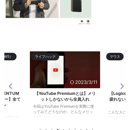
TWS）
ライフハック
マウス
2023/9/18
2023/3/11
OMENTUM
【YouTube Premiumとは】メリ
【Logico
3レビュー】全て
ットしかないから全員入れ
疲れない作
ホン
今回はYouTube Premiumを実際に使
ってみてどうなのか、どんなメリッ
こんな人にお
ト/デメリット ...
グシップ完全ワ
マウスの王道Lo
 ...
になるけどऩ .