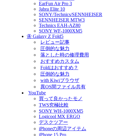
EarFun Air Pro 3
Jabra Elite 10
SONY/Technics/SENNHEISER
SENNHEISER MTW3
Technics EAH-AZ80
SONY WF-1000XM5
🦋 Galaxy Z Fold5
レビュー記事
圧倒的な魅力
落とした時の修理費用
おすすめカスタム
Foldはおすすめ？
圧倒的な魅力
with Kiwiブラウザ
異OS間ファイル共有
YouTube
買って良かったモノ
TWS究極比較
SONY WH-1000XM5
Logicool MX ERGO
デスクツアー
iPhoneの周辺アイテム
iPhone 15 Pro