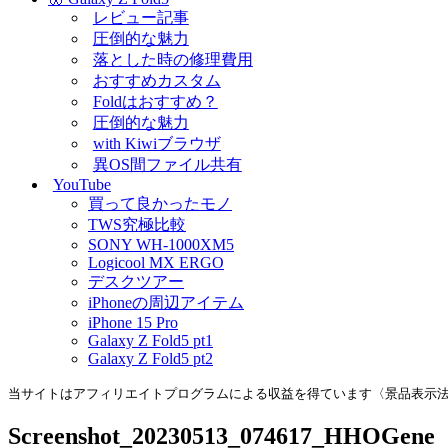
レビュー記事
圧倒的な魅力
落とした時の修理費用
おすすめカスタム
Foldはおすすめ？
圧倒的な魅力
with Kiwiブラウザ
異OS間ファイル共有
YouTube
買って良かったモノ
TWS究極比較
SONY WH-1000XM5
Logicool MX ERGO
デスクツアー
iPhoneの周辺アイテム
iPhone 15 Pro
Galaxy Z Fold5 pt1
Galaxy Z Fold5 pt2
当サイトはアフィリエイトプログラムによる収益を得ています〈景品表示
Screenshot_20230513_074617_HHOGene