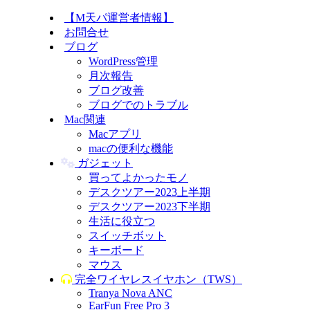
【M天パ運営者情報】
お問合せ
ブログ
WordPress管理
月次報告
ブログ改善
ブログでのトラブル
Mac関連
Macアプリ
macの便利な機能
ガジェット
買ってよかったモノ
デスクツアー2023上半期
デスクツアー2023下半期
生活に役立つ
スイッチボット
キーボード
マウス
完全ワイヤレスイヤホン（TWS）
Tranya Nova ANC
EarFun Free Pro 3