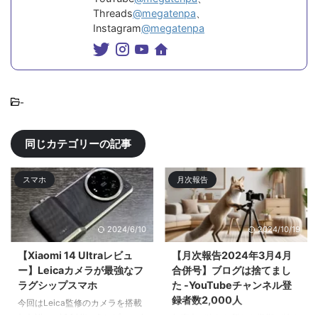
Threads
@megatenpa
、
Instagram
@megatenpa
-
同じカテゴリーの記事
スマホ
月次報告
2024/6/10
2024/10/19
【Xiaomi 14 Ultraレビュ
【月次報告2024年3月4月
ー】Leicaカメラが最強なフ
合併号】ブログは捨てまし
ラグシップスマホ
た -YouTubeチャンネル登
録者数2,000人
今回はLeica監修のカメラを搭載
したXiaomi 14 Ultraをレビューす
年度末が終わり新たな学期が始ま