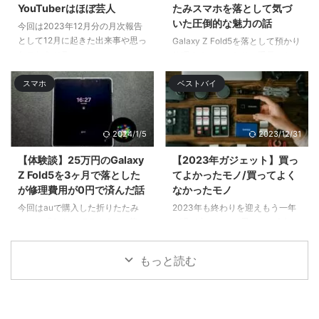
YouTuberはほぼ芸人
たみスマホを落として気づ
いた圧倒的な魅力の話
今回は2023年12月分の月次報告
として12月に起きた出来事や思っ
Galaxy Z Fold5を落として預かり
たことをツラ ...
修理するハメになり、手元にない
間はサブのGalaxy S22 Ultra& ...
スマホ
ベストバイ
2024/1/5
2023/12/31
【体験談】25万円のGalaxy
【2023年ガジェット】買っ
Z Fold5を3ヶ月で落とした
てよかったモノ/買ってよく
が修理費用が0円で済んだ話
なかったモノ
今回はauで購入した折りたたみ
2023年も終わりを迎えもう一年
スマホ「Galaxy Z Fold5」を落と
が過ぎ去るのかと思いつつ今年も
してディスプレイ破 ...
色々と買 ...
もっと読む