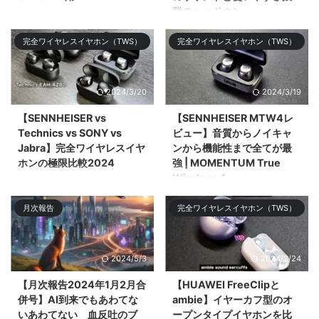
群のヘッドホン
今回はGalaxy S24 Ultra用の
PITAKAのアラミド繊維のケース
今回はSENNHEISERのミドルレ
完全ワイヤレスイヤホン（TWS）
完全ワイヤレスイヤホン（TWS）
やMagSafeリング、スクリーン
ンジモデル「SENNHEISER
プロ&# ...
ACCENTUM Plus Wireless」を
レビューする。ミドル ...
2024/3/20
2024/3/19
【SENNHEISER vs
【SENNHEISER MTW4レ
Technics vs SONY vs
ビュー】音質からノイキャ
Jabra】完全ワイヤレスイヤ
ンから機能性まで全てが最
ホンの極限比較2024
強 | MOMENTUM True
Wireless 4
今回は2024年3月時点で最強の
完全ワイヤレスイヤホン
今回は2024年のNo.1候補である
月次報告
完全ワイヤレスイヤホン（TWS）
「SENNHEISER MOMENTUM
フラグシップ完全ワイヤレスイヤ
True Wireless 4」「SONY WF-
ホン「SENNHEISER
1000XM5 ...
MOMENTUM Tru ...
2024/5/3
2024/2/24
【月次報告2024年1月2月合
【HUAWEI FreeClipと
併号】AI到来でもあわてな
ambie】イヤーカフ型のオ
いあわてない 血反吐のブ
ープンタイプイヤホンを比