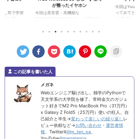
較
が整ったイヤホン
今回はYouTu
ってみてど
及し耳で学習
今回は高音質・高機能な
ト/デメリット 
に下 ...
SENNHEISERのフラグシップ完全ワ
イヤレスイヤホン「SENNH ...
この記事を書いた人
メガネ
Webエンジニア駆け出し。独学のPythonで
天文学系の大学院を修了。常時金欠のガジェ
ット好きでM2 Pro MacBook Pro（31万円）
x Galaxy Z Fold5（25万円）使いの狂人。自
己紹介と半生→
変わって楽しいの繰り返し
レ
ビュー依頼など→
お問い合わせ
・
運営者情
報
、TwitterX
@m_ten_pa
、
YouTube
@megatenpa
、