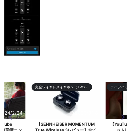
完全ワイヤレスイヤホン（TWS）
ライフハッ
2024/2/24
2023/9/18
ouTube
【SENNHEISER MOMENTUM
【YouTub
く音声学習コン
True Wireless 3レビュー】全て
ットし