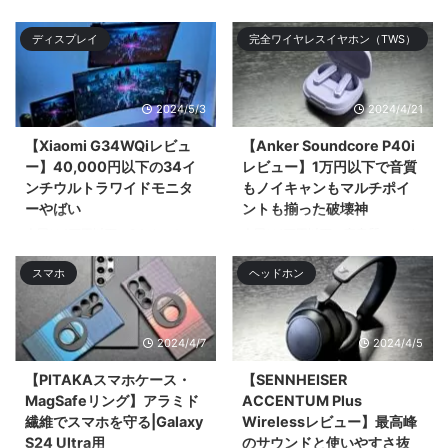
る。Xiaomiのガチのフラ| ...
り新入生や新クラス、新入社員な
ディスプレイ
完全ワイヤレスイヤホン（TWS）
ど新 ...
2024/5/3
2024/4/21
【Xiaomi G34WQiレビュ
【Anker Soundcore P40i
ー】40,000円以下の34イ
レビュー】1万円以下で音質
ンチウルトラワイドモニタ
もノイキャンもマルチポイ
ーやばい
ントも揃った破壊神
今回は4万円以下で34インチ
今回は1万円以下で高音質でノイ
UWQHD（3,440 × 1,440）のウ
キャン優秀、マルチポイントにも
スマホ
ヘッドホン
ルトラワイドモニター「Xiaomi
ワイӣ ...
G34WQi」 ...
2024/4/7
2024/4/5
【PITAKAスマホケース・
【SENNHEISER
MagSafeリング】アラミド
ACCENTUM Plus
繊維でスマホを守る|Galaxy
Wirelessレビュー】最高峰
S24 Ultra用
のサウンドと使いやすさ抜