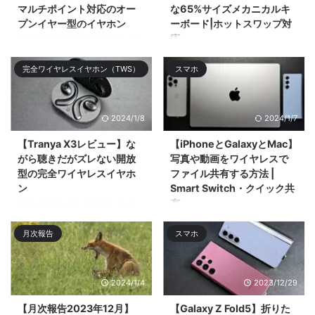
マルチポイント対応のオー
な65%サイズメカニカルキ
プンイヤー型のイヤホン
ーボード|ホットスワップ対
応
今回は高級感と装着感を両立した
お手頃価格なオープンタイプの完
今回はアルミニウム筐体採用の
完全ワイヤレスイヤホン（TWS）
スマホ
全ワ ...
65%レイアウトのメカニカルキー
ボードの ...
2024/1/8
2024/1/7
【Tranya X3レビュー】な
【iPhoneとGalaxyとMac】
がら聴きだがズレない開放
写真や動画をワイヤレスで
型の完全ワイヤレスイヤホ
ファイル共有する方法 |
ン
Smart Switch・クイック共
有
今回は耳掛け式の開放型の完全ワ
イヤレスイヤホン「Tranya X3」
今回はiPhoneとMacとGalaxyス
月次報告
スマホ
をレビューӕ ...
マホでのワイヤレスでのファイル
共有・ファイル転送 ...
2024/1/4
2023/12/29
【月次報告2023年12月】
【Galaxy Z Fold5】折りた