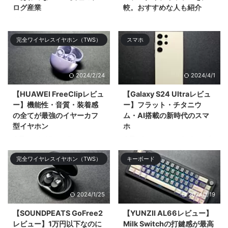
ログ産業
較。おすすめな人も紹介
今回は2023年1月分と2月分の月
今回はイヤーカフ型の王道
次報告を合算して振り返りや感じ
「ambie AM-TW01」と2024年
完全ワイヤレスイヤホン（TWS）
スマホ
たことをツ& ...
登場の「HUAWEI FreeClip」を比
較してどち ...
2024/2/24
2024/4/1
【HUAWEI FreeClipレビュ
【Galaxy S24 Ultraレビュ
ー】機能性・音質・装着感
ー】フラット・チタニウ
の全てが最強のイヤーカフ
ム・AI搭載の新時代のスマ
型イヤホン
ホ
今回はHUAWEIがクラファンして
今回はSamsungのフラグシップ
11,749%の超絶大成功を記録した
スマホ「Galaxy S24 Ultra」をレ
完全ワイヤレスイヤホン（TWS）
キーボード
オープンタイプ（&# ...
ビューする。大まかなデザ ...
2024/1/25
2024/1/19
【SOUNDPEATS GoFree2
【YUNZII AL66レビュー】
レビュー】1万円以下なのに
Milk Switchの打鍵感が最高