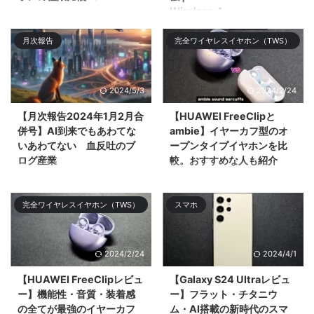
Wireless 4
今回は2024年3月時点で最強の
完全ワイヤレスイヤホン
今回は2024年のNo.1候補である
月次報告
完全ワイヤレスイヤホン（TWS）
「SENNHEISER MOMENTUM
フラグシップ完全ワイヤレスイヤ
True Wireless 4」「SONY WF-
ホン「SENNHEISER
1000XM5 ...
MOMENTUM Tru ...
2024/5/3
2024/2/24
【月次報告2024年1月2月合
【HUAWEI FreeClipと
併号】AI到来でもあわてな
ambie】イヤーカフ型のオ
いあわてない 血反吐のブ
ープンタイプイヤホンを比
ログ産業
較。おすすめな人も紹介
今回は2023年1月分と2月分の月
今回はイヤーカフ型の王道
次報告を合算して振り返りや感じ
「ambie AM-TW01」と2024年
完全ワイヤレスイヤホン（TWS）
スマホ
たことをツ& ...
登場の「HUAWEI FreeClip」を比
較してどち ...
2024/2/24
2024/4/1
【HUAWEI FreeClipレビュ
【Galaxy S24 Ultraレビュ
ー】機能性・音質・装着感
ー】フラット・チタニウ
の全てが最強のイヤーカフ
ム・AI搭載の新時代のスマ