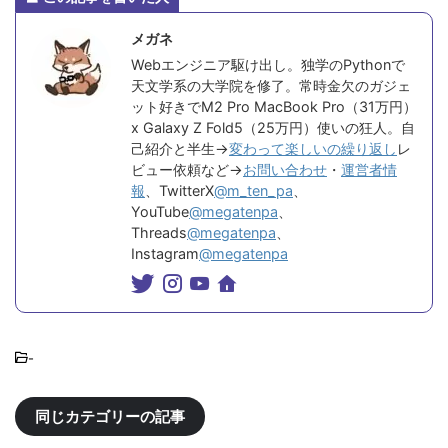
メガネ
Webエンジニア駆け出し。独学のPythonで
天文学系の大学院を修了。常時金欠のガジェ
ット好きでM2 Pro MacBook Pro（31万円）
x Galaxy Z Fold5（25万円）使いの狂人。自
己紹介と半生→
変わって楽しいの繰り返し
レ
ビュー依頼など→
お問い合わせ
・
運営者情
報
、TwitterX
@m_ten_pa
、
YouTube
@megatenpa
、
Threads
@megatenpa
、
Instagram
@megatenpa
-
同じカテゴリーの記事