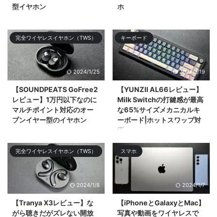
型イヤホン
ホ
今回はHUAWEIがクラファンして
今回はSamsungのフラグシップ
11,749%の超絶大成功を記録した
スマホ「Galaxy S24 Ultra」をレ
完全ワイヤレスイヤホン（TWS）
キーボード
オープンタイプ（&# ...
ビューする。大まかなデザ ...
2024/1/25
2024/1/19
【SOUNDPEATS GoFree2
【YUNZII AL66レビュー】
レビュー】1万円以下なのに
Milk Switchの打鍵感が最高
マルチポイント対応のオー
な65%サイズメカニカルキ
プンイヤー型のイヤホン
ーボード|ホットスワップ対
応
今回は高級感と装着感を両立した
お手頃価格なオープンタイプの完
今回はアルミニウム筐体採用の
完全ワイヤレスイヤホン（TWS）
スマホ
全ワ ...
65%レイアウトのメカニカルキー
ボードの ...
2024/1/8
2024/1/7
【Tranya X3レビュー】な
【iPhoneとGalaxyとMac】
がら聴きだがズレない開放
写真や動画をワイヤレスで