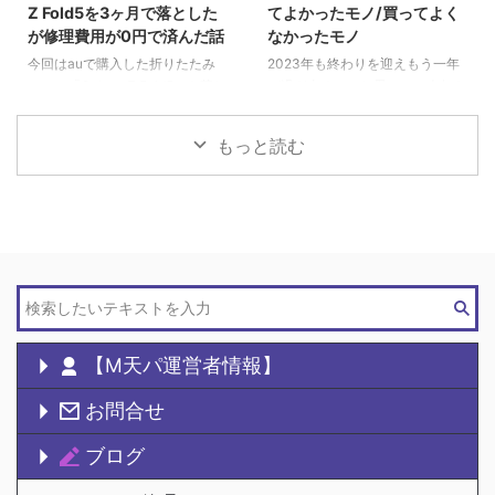
Z Fold5を3ヶ月で落とした
てよかったモノ/買ってよく
が修理費用が0円で済んだ話
なかったモノ
今回はauで購入した折りたたみ
2023年も終わりを迎えもう一年
スマホ「Galaxy Z Fold5」を落と
が過ぎ去るのかと思いつつ今年も
してディスプレイ破 ...
色々と買 ...
もっと読む
【M天パ運営者情報】
お問合せ
ブログ