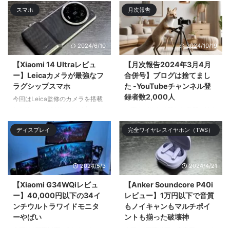
スマホ
月次報告
2024/6/10
2024/10/19
【Xiaomi 14 Ultraレビュ
【月次報告2024年3月4月
ー】Leicaカメラが最強なフ
合併号】ブログは捨てまし
ラグシップスマホ
た -YouTubeチャンネル登
録者数2,000人
今回はLeica監修のカメラを搭載
したXiaomi 14 Ultraをレビューす
年度末が終わり新たな学期が始ま
る。Xiaomiのガチのフラ| ...
り新入生や新クラス、新入社員な
ディスプレイ
完全ワイヤレスイヤホン（TWS）
ど新 ...
2024/5/3
2024/4/21
【Xiaomi G34WQiレビュ
【Anker Soundcore P40i
ー】40,000円以下の34イ
レビュー】1万円以下で音質
ンチウルトラワイドモニタ
もノイキャンもマルチポイ
ーやばい
ントも揃った破壊神
今回は4万円以下で34インチ
今回は1万円以下で高音質でノイ