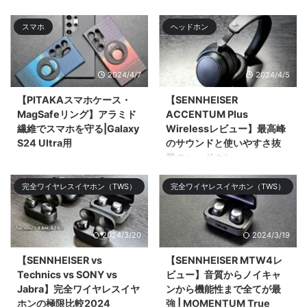
UWQHD（3,440 × 1,440）のウ
キャン優秀、マルチポイントにも
スマホ
ヘッドホン
ルトラワイドモニター「Xiaomi
ワイӣ ...
G34WQi」 ...
2024/4/7
2024/4/5
【PITAKAスマホケース・
【SENNHEISER
MagSafeリング】アラミド
ACCENTUM Plus
繊維でスマホを守る|Galaxy
Wirelessレビュー】最高峰
S24 Ultra用
のサウンドと使いやすさ抜
群のヘッドホン
今回はGalaxy S24 Ultra用の
PITAKAのアラミド繊維のケース
今回はSENNHEISERのミドルレ
完全ワイヤレスイヤホン（TWS）
完全ワイヤレスイヤホン（TWS）
やMagSafeリング、スクリーン
ンジモデル「SENNHEISER
プロ&# ...
ACCENTUM Plus Wireless」を
レビューする。ミドル ...
2024/3/20
2024/3/19
【SENNHEISER vs
【SENNHEISER MTW4レ
Technics vs SONY vs
ビュー】音質からノイキャ
Jabra】完全ワイヤレスイヤ
ンから機能性まで全てが最
ホンの極限比較2024
強 | MOMENTUM True