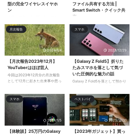
型の完全ワイヤレスイヤホ
ファイル共有する方法 |
ン
Smart Switch・クイック共
有
今回は耳掛け式の開放型の完全ワ
イヤレスイヤホン「Tranya X3」
今回はiPhoneとMacとGalaxyス
月次報告
スマホ
をレビューӕ ...
マホでのワイヤレスでのファイル
共有・ファイル転送 ...
2024/1/4
2023/12/29
【月次報告2023年12月】
【Galaxy Z Fold5】折りた
YouTuberはほぼ芸人
たみスマホを落として気づ
いた圧倒的な魅力の話
今回は2023年12月分の月次報告
として12月に起きた出来事や思っ
Galaxy Z Fold5を落として預かり
たことをツラ ...
修理するハメになり、手元にない
間はサブのGalaxy S22 Ultra& ...
スマホ
ベストバイ
2024/1/5
2023/12/31
【体験談】25万円のGalaxy
【2023年ガジェット】買っ