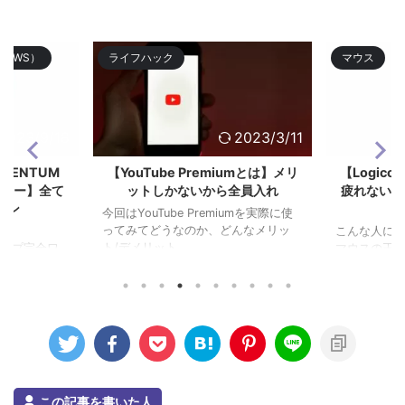
TWS）
ライフハック
マウス
2023/9/18
2023/3/11
OMENTUM
【YouTube Premiumとは】メリ
【Logico
3レビュー】全て
ットしかないから全員入れ
疲れない作
ホン
今回はYouTube Premiumを実際に使
ってみてどうなのか、どんなメリッ
こんな人にお
ト/デメリット ...
グシップ完全ワ
マウスの王道Lo
 ...
になるけどऩ .
この記事を書いた人