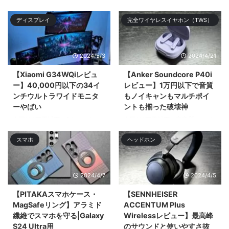
る。Xiaomiのガチのフラ| ...
り新入生や新クラス、新入社員な
ディスプレイ
完全ワイヤレスイヤホン（TWS）
ど新 ...
2024/5/3
2024/4/21
【Xiaomi G34WQiレビュ
【Anker Soundcore P40i
ー】40,000円以下の34イ
レビュー】1万円以下で音質
ンチウルトラワイドモニタ
もノイキャンもマルチポイ
ーやばい
ントも揃った破壊神
今回は4万円以下で34インチ
今回は1万円以下で高音質でノイ
UWQHD（3,440 × 1,440）のウ
キャン優秀、マルチポイントにも
スマホ
ヘッドホン
ルトラワイドモニター「Xiaomi
ワイӣ ...
G34WQi」 ...
2024/4/7
2024/4/5
【PITAKAスマホケース・
【SENNHEISER
MagSafeリング】アラミド
ACCENTUM Plus
繊維でスマホを守る|Galaxy
Wirelessレビュー】最高峰
S24 Ultra用
のサウンドと使いやすさ抜