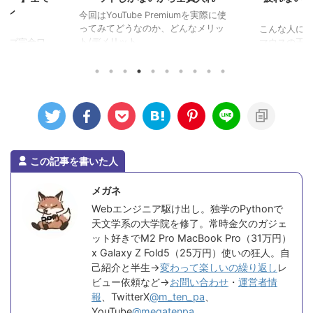
ホン
今回はYouTube Premiumを実際に使
ってみてどうなのか、どんなメリッ
こんな人にお
ト/デメリット ...
グシップ完全ワ
マウスの王道Lo
 ...
になるけどऩ .
この記事を書いた人
メガネ
Webエンジニア駆け出し。独学のPythonで
天文学系の大学院を修了。常時金欠のガジェ
ット好きでM2 Pro MacBook Pro（31万円）
x Galaxy Z Fold5（25万円）使いの狂人。自
己紹介と半生→
変わって楽しいの繰り返し
レ
ビュー依頼など→
お問い合わせ
・
運営者情
報
、TwitterX
@m_ten_pa
、
YouTube
@megatenpa
、