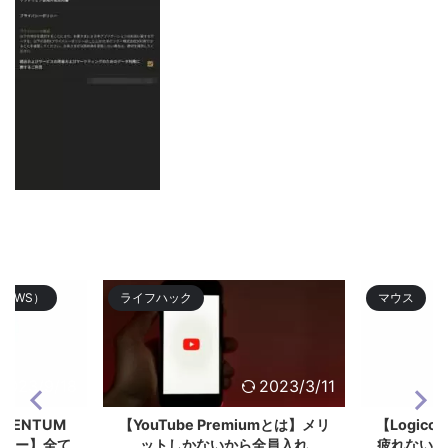
TWS）
ライフハック
マウス
2023/9/18
2023/3/11
OMENTUM
【YouTube Premiumとは】メリ
【Logico
3レビュー】全て
ットしかないから全員入れ
疲れない作