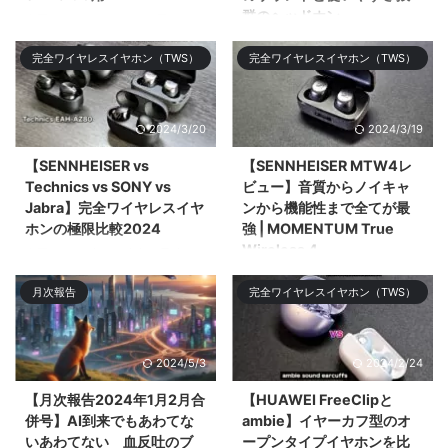
群のヘッドホン
今回はGalaxy S24 Ultra用の
PITAKAのアラミド繊維のケース
今回はSENNHEISERのミドルレ
完全ワイヤレスイヤホン（TWS）
完全ワイヤレスイヤホン（TWS）
やMagSafeリング、スクリーン
ンジモデル「SENNHEISER
プロ&# ...
ACCENTUM Plus Wireless」を
レビューする。ミドル ...
2024/3/20
2024/3/19
【SENNHEISER vs
【SENNHEISER MTW4レ
Technics vs SONY vs
ビュー】音質からノイキャ
Jabra】完全ワイヤレスイヤ
ンから機能性まで全てが最
ホンの極限比較2024
強 | MOMENTUM True
Wireless 4
今回は2024年3月時点で最強の
完全ワイヤレスイヤホン
今回は2024年のNo.1候補である
月次報告
完全ワイヤレスイヤホン（TWS）
「SENNHEISER MOMENTUM
フラグシップ完全ワイヤレスイヤ
True Wireless 4」「SONY WF-
ホン「SENNHEISER
1000XM5 ...
MOMENTUM Tru ...
2024/5/3
2024/2/24
【月次報告2024年1月2月合
【HUAWEI FreeClipと
併号】AI到来でもあわてな
ambie】イヤーカフ型のオ
いあわてない 血反吐のブ
ープンタイプイヤホンを比