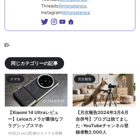
Threads
@megatenpa
、
Instagram
@megatenpa
-
同じカテゴリーの記事
スマホ
月次報告
2024/6/10
2024/10/19
【Xiaomi 14 Ultraレビュ
【月次報告2024年3月4月
ー】Leicaカメラが最強なフ
合併号】ブログは捨てまし
ラグシップスマホ
た -YouTubeチャンネル登
録者数2,000人
今回はLeica監修のカメラを搭載
したXiaomi 14 Ultraをレビューす
年度末が終わり新たな学期が始ま