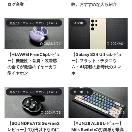
ログ産業
較。おすすめな人も紹介
今回は2023年1月分と2月分の月
今回はイヤーカフ型の王道
次報告を合算して振り返りや感じ
「ambie AM-TW01」と2024年
完全ワイヤレスイヤホン（TWS）
スマホ
たことをツ& ...
登場の「HUAWEI FreeClip」を比
較してどち ...
2024/2/24
2024/4/1
【HUAWEI FreeClipレビュ
【Galaxy S24 Ultraレビュ
ー】機能性・音質・装着感
ー】フラット・チタニウ
の全てが最強のイヤーカフ
ム・AI搭載の新時代のスマ
型イヤホン
ホ
今回はHUAWEIがクラファンして
今回はSamsungのフラグシップ
11,749%の超絶大成功を記録した
スマホ「Galaxy S24 Ultra」をレ
完全ワイヤレスイヤホン（TWS）
キーボード
オープンタイプ（&# ...
ビューする。大まかなデザ ...
2024/1/25
2024/1/19
【SOUNDPEATS GoFree2
【YUNZII AL66レビュー】
レビュー】1万円以下なのに
Milk Switchの打鍵感が最高