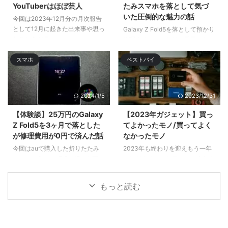
YouTuberはほぼ芸人
たみスマホを落として気づ
いた圧倒的な魅力の話
今回は2023年12月分の月次報告
として12月に起きた出来事や思っ
Galaxy Z Fold5を落として預かり
たことをツラ ...
修理するハメになり、手元にない
間はサブのGalaxy S22 Ultra& ...
スマホ
ベストバイ
2024/1/5
2023/12/31
【体験談】25万円のGalaxy
【2023年ガジェット】買っ
Z Fold5を3ヶ月で落とした
てよかったモノ/買ってよく
が修理費用が0円で済んだ話
なかったモノ
今回はauで購入した折りたたみ
2023年も終わりを迎えもう一年
スマホ「Galaxy Z Fold5」を落と
が過ぎ去るのかと思いつつ今年も
してディスプレイ破 ...
色々と買 ...
もっと読む