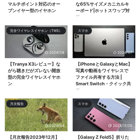
マルチポイント対応のオー
な65%サイズメカニカルキ
プンイヤー型のイヤホン
ーボード|ホットスワップ対
応
今回は高級感と装着感を両立した
お手頃価格なオープンタイプの完
今回はアルミニウム筐体採用の
完全ワイヤレスイヤホン（TWS）
スマホ
全ワ ...
65%レイアウトのメカニカルキー
ボードの ...
2024/1/8
2024/1/7
【Tranya X3レビュー】な
【iPhoneとGalaxyとMac】
がら聴きだがズレない開放
写真や動画をワイヤレスで
型の完全ワイヤレスイヤホ
ファイル共有する方法 |
ン
Smart Switch・クイック共
有
今回は耳掛け式の開放型の完全ワ
イヤレスイヤホン「Tranya X3」
今回はiPhoneとMacとGalaxyス
月次報告
スマホ
をレビューӕ ...
マホでのワイヤレスでのファイル
共有・ファイル転送 ...
2024/1/4
2023/12/29
【月次報告2023年12月】
【Galaxy Z Fold5】折りた