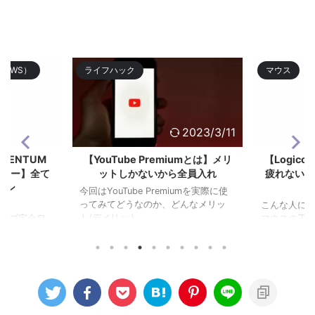
TWS）
ライフハック
マウス
2023/9/18
2023/3/11
OMENTUM
【YouTube Premiumとは】メリ
【Logico
3レビュー】全て
ットしかないから全員入れ
疲れない作
ホン
今回はYouTube Premiumを実際に使
ってみてどうなのか、どんなメリッ
こんな人にお
ト/デメリット ...
グシップ完全ワ
マウスの王道Lo
 ...
になるけどऩ .