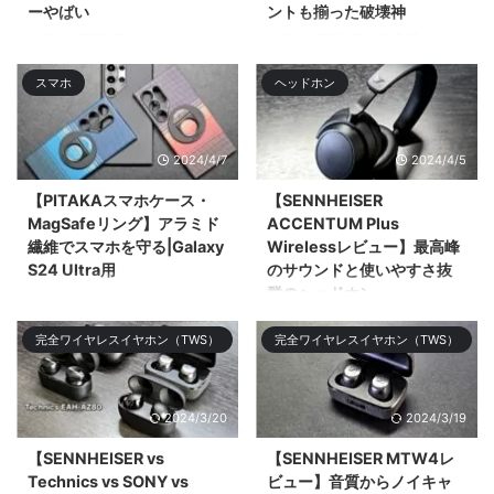
ーやばい
ントも揃った破壊神
今回は4万円以下で34インチ
今回は1万円以下で高音質でノイ
UWQHD（3,440 × 1,440）のウ
キャン優秀、マルチポイントにも
スマホ
ヘッドホン
ルトラワイドモニター「Xiaomi
ワイӣ ...
G34WQi」 ...
2024/4/7
2024/4/5
【PITAKAスマホケース・
【SENNHEISER
MagSafeリング】アラミド
ACCENTUM Plus
繊維でスマホを守る|Galaxy
Wirelessレビュー】最高峰
S24 Ultra用
のサウンドと使いやすさ抜
群のヘッドホン
今回はGalaxy S24 Ultra用の
PITAKAのアラミド繊維のケース
今回はSENNHEISERのミドルレ
完全ワイヤレスイヤホン（TWS）
完全ワイヤレスイヤホン（TWS）
やMagSafeリング、スクリーン
ンジモデル「SENNHEISER
プロ&# ...
ACCENTUM Plus Wireless」を
レビューする。ミドル ...
2024/3/20
2024/3/19
【SENNHEISER vs
【SENNHEISER MTW4レ
Technics vs SONY vs
ビュー】音質からノイキャ