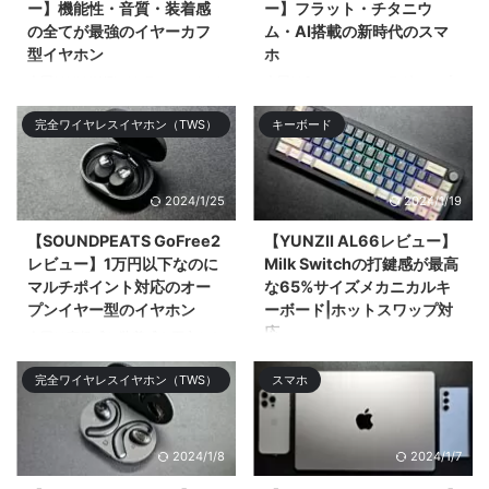
ー】機能性・音質・装着感
ー】フラット・チタニウ
の全てが最強のイヤーカフ
ム・AI搭載の新時代のスマ
型イヤホン
ホ
今回はHUAWEIがクラファンして
今回はSamsungのフラグシップ
11,749%の超絶大成功を記録した
スマホ「Galaxy S24 Ultra」をレ
完全ワイヤレスイヤホン（TWS）
キーボード
オープンタイプ（&# ...
ビューする。大まかなデザ ...
2024/1/25
2024/1/19
【SOUNDPEATS GoFree2
【YUNZII AL66レビュー】
レビュー】1万円以下なのに
Milk Switchの打鍵感が最高
マルチポイント対応のオー
な65%サイズメカニカルキ
プンイヤー型のイヤホン
ーボード|ホットスワップ対
応
今回は高級感と装着感を両立した
お手頃価格なオープンタイプの完
今回はアルミニウム筐体採用の
完全ワイヤレスイヤホン（TWS）
スマホ
全ワ ...
65%レイアウトのメカニカルキー
ボードの ...
2024/1/8
2024/1/7