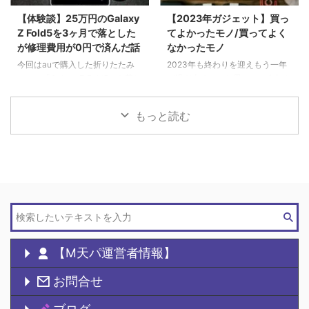
【体験談】25万円のGalaxy
【2023年ガジェット】買っ
Z Fold5を3ヶ月で落とした
てよかったモノ/買ってよく
が修理費用が0円で済んだ話
なかったモノ
今回はauで購入した折りたたみ
2023年も終わりを迎えもう一年
スマホ「Galaxy Z Fold5」を落と
が過ぎ去るのかと思いつつ今年も
してディスプレイ破 ...
色々と買 ...
もっと読む
【M天パ運営者情報】
お問合せ