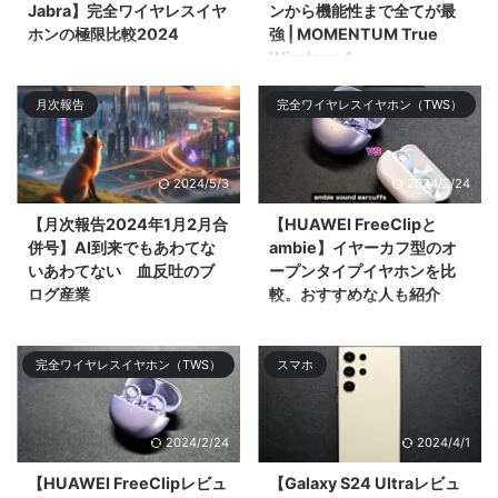
Jabra】完全ワイヤレスイヤ
ンから機能性まで全てが最
ホンの極限比較2024
強 | MOMENTUM True
Wireless 4
今回は2024年3月時点で最強の
完全ワイヤレスイヤホン
今回は2024年のNo.1候補である
月次報告
完全ワイヤレスイヤホン（TWS）
「SENNHEISER MOMENTUM
フラグシップ完全ワイヤレスイヤ
True Wireless 4」「SONY WF-
ホン「SENNHEISER
1000XM5 ...
MOMENTUM Tru ...
2024/5/3
2024/2/24
【月次報告2024年1月2月合
【HUAWEI FreeClipと
併号】AI到来でもあわてな
ambie】イヤーカフ型のオ
いあわてない 血反吐のブ
ープンタイプイヤホンを比
ログ産業
較。おすすめな人も紹介
今回は2023年1月分と2月分の月
今回はイヤーカフ型の王道
次報告を合算して振り返りや感じ
「ambie AM-TW01」と2024年
完全ワイヤレスイヤホン（TWS）
スマホ
たことをツ& ...
登場の「HUAWEI FreeClip」を比
較してどち ...
2024/2/24
2024/4/1
【HUAWEI FreeClipレビュ
【Galaxy S24 Ultraレビュ