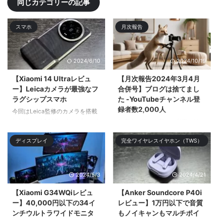
同じカテゴリーの記事
スマホ
月次報告
2024/6/10
2024/10/19
【Xiaomi 14 Ultraレビュ
【月次報告2024年3月4月
ー】Leicaカメラが最強なフ
合併号】ブログは捨てまし
ラグシップスマホ
た -YouTubeチャンネル登
録者数2,000人
今回はLeica監修のカメラを搭載
したXiaomi 14 Ultraをレビューす
年度末が終わり新たな学期が始ま
る。Xiaomiのガチのフラ| ...
り新入生や新クラス、新入社員な
ディスプレイ
完全ワイヤレスイヤホン（TWS）
ど新 ...
2024/5/3
2024/4/21
【Xiaomi G34WQiレビュ
【Anker Soundcore P40i
ー】40,000円以下の34イ
レビュー】1万円以下で音質
ンチウルトラワイドモニタ
もノイキャンもマルチポイ