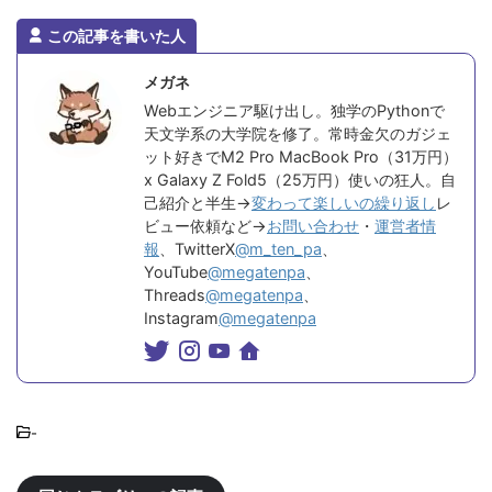
この記事を書いた人
メガネ
Webエンジニア駆け出し。独学のPythonで
天文学系の大学院を修了。常時金欠のガジェ
ット好きでM2 Pro MacBook Pro（31万円）
x Galaxy Z Fold5（25万円）使いの狂人。自
己紹介と半生→
変わって楽しいの繰り返し
レ
ビュー依頼など→
お問い合わせ
・
運営者情
報
、TwitterX
@m_ten_pa
、
YouTube
@megatenpa
、
Threads
@megatenpa
、
Instagram
@megatenpa
-