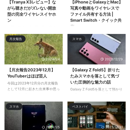
【Tranya X3レビュー】な
【iPhoneとGalaxyとMac】
がら聴きだがズレない開放
写真や動画をワイヤレスで
型の完全ワイヤレスイヤホ
ファイル共有する方法 |
ン
Smart Switch・クイック共
有
今回は耳掛け式の開放型の完全ワ
イヤレスイヤホン「Tranya X3」
今回はiPhoneとMacとGalaxyス
月次報告
スマホ
をレビューӕ ...
マホでのワイヤレスでのファイル
共有・ファイル転送 ...
2024/1/4
2023/12/29
【月次報告2023年12月】
【Galaxy Z Fold5】折りた
YouTuberはほぼ芸人
たみスマホを落として気づ
いた圧倒的な魅力の話
今回は2023年12月分の月次報告
として12月に起きた出来事や思っ
Galaxy Z Fold5を落として預かり
たことをツラ ...
修理するハメになり、手元にない
間はサブのGalaxy S22 Ultra& ...
スマホ
ベストバイ
2024/1/5
2023/12/31