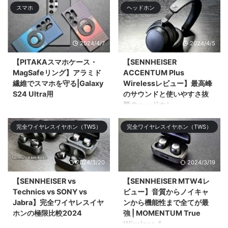
スマホ
ヘッドホン
ルトラワイドモニター「Xiaomi
ワイӣ ...
G34WQi」 ...
2024/4/7
2024/4/5
【PITAKAスマホケース・
【SENNHEISER
MagSafeリング】アラミド
ACCENTUM Plus
繊維でスマホを守る|Galaxy
Wirelessレビュー】最高峰
S24 Ultra用
のサウンドと使いやすさ抜
群のヘッドホン
今回はGalaxy S24 Ultra用の
PITAKAのアラミド繊維のケース
今回はSENNHEISERのミドルレ
完全ワイヤレスイヤホン（TWS）
完全ワイヤレスイヤホン（TWS）
やMagSafeリング、スクリーン
ンジモデル「SENNHEISER
プロ&# ...
ACCENTUM Plus Wireless」を
レビューする。ミドル ...
2024/3/20
2024/3/19
【SENNHEISER vs
【SENNHEISER MTW4レ
Technics vs SONY vs
ビュー】音質からノイキャ
Jabra】完全ワイヤレスイヤ
ンから機能性まで全てが最
ホンの極限比較2024
強 | MOMENTUM True
Wireless 4
今回は2024年3月時点で最強の