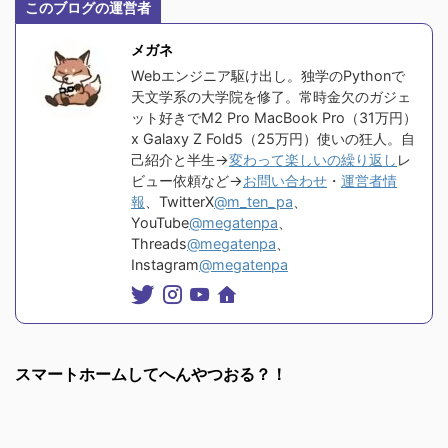
このブログの運営者
メガネ
Webエンジニア駆け出し。独学のPythonで
天文学系の大学院を修了。常時金欠のガジェ
ット好きでM2 Pro MacBook Pro（31万円）
x Galaxy Z Fold5（25万円）使いの狂人。自
己紹介と半生→
変わって楽しいの繰り返し
レ
ビュー依頼など→
お問い合わせ
・
運営者情
報
、TwitterX
@m_ten_pa
、
YouTube
@megatenpa
、
Threads
@megatenpa
、
Instagram
@megatenpa
スマートホームしてへんやつおる？！