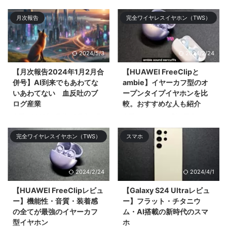
完全ワイヤレスイヤホン
今回は2024年のNo.1候補である
月次報告
完全ワイヤレスイヤホン（TWS）
「SENNHEISER MOMENTUM
フラグシップ完全ワイヤレスイヤ
True Wireless 4」「SONY WF-
ホン「SENNHEISER
1000XM5 ...
MOMENTUM Tru ...
2024/5/3
2024/2/24
【月次報告2024年1月2月合
【HUAWEI FreeClipと
併号】AI到来でもあわてな
ambie】イヤーカフ型のオ
いあわてない 血反吐のブ
ープンタイプイヤホンを比
ログ産業
較。おすすめな人も紹介
今回は2023年1月分と2月分の月
今回はイヤーカフ型の王道
次報告を合算して振り返りや感じ
「ambie AM-TW01」と2024年
完全ワイヤレスイヤホン（TWS）
スマホ
たことをツ& ...
登場の「HUAWEI FreeClip」を比
較してどち ...
2024/2/24
2024/4/1
【HUAWEI FreeClipレビュ
【Galaxy S24 Ultraレビュ
ー】機能性・音質・装着感
ー】フラット・チタニウ
の全てが最強のイヤーカフ
ム・AI搭載の新時代のスマ
型イヤホン
ホ