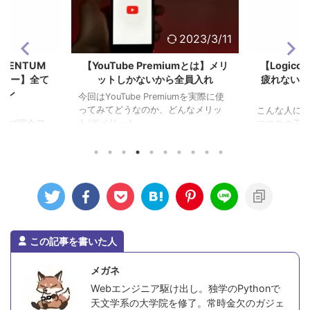
2023/9/18
2023/3/11
OMENTUM
【YouTube Premiumとは】メリ
【Logico
3レビュー】全て
ットしかないから全員入れ
疲れない作
ホン
今回はYouTube Premiumを実際に使
ってみてどうなのか、どんなメリッ
こんな人にお
ト/デメリット ...
グシップ完全ワ
マウスの王道Lo
 ...
になるけどऩ .
この記事を書いた人
メガネ
Webエンジニア駆け出し。独学のPythonで
天文学系の大学院を修了。常時金欠のガジェ