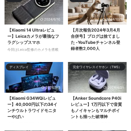
2024/6/10
2024/10/19
【Xiaomi 14 Ultraレビュ
【月次報告2024年3月4月
ー】Leicaカメラが最強なフ
合併号】ブログは捨てまし
ラグシップスマホ
た -YouTubeチャンネル登
録者数2,000人
今回はLeica監修のカメラを搭載
したXiaomi 14 Ultraをレビューす
年度末が終わり新たな学期が始ま
る。Xiaomiのガチのフラ| ...
り新入生や新クラス、新入社員な
ディスプレイ
完全ワイヤレスイヤホン（TWS）
ど新 ...
2024/5/3
2024/4/21
【Xiaomi G34WQiレビュ
【Anker Soundcore P40i
ー】40,000円以下の34イ
レビュー】1万円以下で音質
ンチウルトラワイドモニタ
もノイキャンもマルチポイ
ーやばい
ントも揃った破壊神
今回は4万円以下で34インチ
今回は1万円以下で高音質でノイ
UWQHD（3,440 × 1,440）のウ
キャン優秀、マルチポイントにも