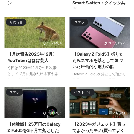
ン
Smart Switch・クイック共
有
今回は耳掛け式の開放型の完全ワ
イヤレスイヤホン「Tranya X3」
今回はiPhoneとMacとGalaxyス
月次報告
スマホ
をレビューӕ ...
マホでのワイヤレスでのファイル
共有・ファイル転送 ...
2024/1/4
2023/12/29
【月次報告2023年12月】
【Galaxy Z Fold5】折りた
YouTuberはほぼ芸人
たみスマホを落として気づ
いた圧倒的な魅力の話
今回は2023年12月分の月次報告
として12月に起きた出来事や思っ
Galaxy Z Fold5を落として預かり
たことをツラ ...
修理するハメになり、手元にない
間はサブのGalaxy S22 Ultra& ...
スマホ
ベストバイ
2024/1/5
2023/12/31
【体験談】25万円のGalaxy
【2023年ガジェット】買っ
Z Fold5を3ヶ月で落とした
てよかったモノ/買ってよく