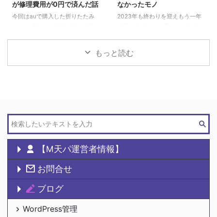
が修理費用が0円で済んだ話
なかったモノ
今回はauで購入した折りたたみ
2023年も終わりを迎えもう一年
スマホ「Galaxy Z Fold5」を落と
が過ぎ去るのかと思いつつ今年も
してディスプレイ破 ...
色々と買 ...
もっと読む
【M天パ運営者情報】
お問合せ
ブログ
WordPress管理