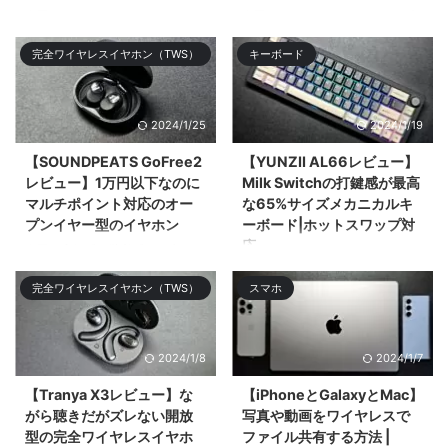
今回はHUAWEIがクラファンして
今回はSamsungのフラグシップ
11,749%の超絶大成功を記録した
スマホ「Galaxy S24 Ultra」をレ
完全ワイヤレスイヤホン（TWS）
キーボード
オープンタイプ（&# ...
ビューする。大まかなデザ ...
2024/1/25
2024/1/19
【SOUNDPEATS GoFree2
【YUNZII AL66レビュー】
レビュー】1万円以下なのに
Milk Switchの打鍵感が最高
マルチポイント対応のオー
な65%サイズメカニカルキ
プンイヤー型のイヤホン
ーボード|ホットスワップ対
応
今回は高級感と装着感を両立した
お手頃価格なオープンタイプの完
今回はアルミニウム筐体採用の
完全ワイヤレスイヤホン（TWS）
スマホ
全ワ ...
65%レイアウトのメカニカルキー
ボードの ...
2024/1/8
2024/1/7
【Tranya X3レビュー】な
【iPhoneとGalaxyとMac】
がら聴きだがズレない開放
写真や動画をワイヤレスで
型の完全ワイヤレスイヤホ
ファイル共有する方法 |