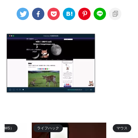
TWS）
ライフハック
マウス