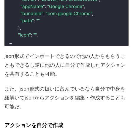
"appName"
: 
"Google Chrome"
,
"bundleId"
: 
"com.google.Chrome"
,
"path"
: 
""
}
,
"icon"
: 
""
,
...
json形式でインポートできるので他の人からもらうこ
ともできるし逆に他の人に自分で作成したアクション
を共有することも可能。
また、json形式の扱いに富んでいるなら自分で中身を
紐解いてjsonからアクションを編集・作成することも
可能だ。
アクションを自分で作成