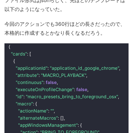
ファイル形式はjsonらしく、先ほどのテンプレートは
以下のようになっていた。
今回のアクションでも360行ほどの長さだったので、
本格的に作成するとかなり長くなるだろう。
{
"cards"
: 
[
{
"applicationId"
: 
"application_id_google_chrome"
,
"attribute"
: 
"MACRO_PLAYBACK"
,
"continuous"
: 
false
,
"executeOnProfileChange"
: 
false
,
"id"
: 
"macro_presets_bring_to_foreground_osx"
,
"macro"
: 
{
"actionName"
: 
""
,
"alternateMacros"
: 
[]
,
"appWindowsManagement"
: 
{
"action"
: 
"BRING_TO_FOREGROUND"
,