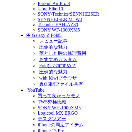
EarFun Air Pro 3
Jabra Elite 10
SONY/Technics/SENNHEISER
SENNHEISER MTW3
Technics EAH-AZ80
SONY WF-1000XM5
🦋 Galaxy Z Fold5
レビュー記事
圧倒的な魅力
落とした時の修理費用
おすすめカスタム
Foldはおすすめ？
圧倒的な魅力
with Kiwiブラウザ
異OS間ファイル共有
YouTube
買って良かったモノ
TWS究極比較
SONY WH-1000XM5
Logicool MX ERGO
デスクツアー
iPhoneの周辺アイテム
iPhone 15 Pro