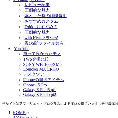
レビュー記事
圧倒的な魅力
落とした時の修理費用
おすすめカスタム
Foldはおすすめ？
圧倒的な魅力
with Kiwiブラウザ
異OS間ファイル共有
YouTube
買って良かったモノ
TWS究極比較
SONY WH-1000XM5
Logicool MX ERGO
デスクツアー
iPhoneの周辺アイテム
iPhone 15 Pro
Galaxy Z Fold5 pt1
Galaxy Z Fold5 pt2
当サイトはアフィリエイトプログラムによる収益を得ています〈景品表示
HOME
>
ガジェット
>