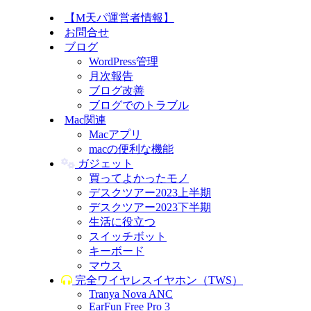
【M天パ運営者情報】
お問合せ
ブログ
WordPress管理
月次報告
ブログ改善
ブログでのトラブル
Mac関連
Macアプリ
macの便利な機能
ガジェット
買ってよかったモノ
デスクツアー2023上半期
デスクツアー2023下半期
生活に役立つ
スイッチボット
キーボード
マウス
完全ワイヤレスイヤホン（TWS）
Tranya Nova ANC
EarFun Free Pro 3